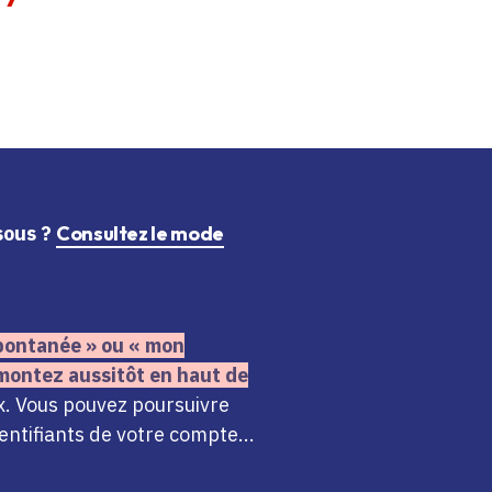
ssous ?
Consultez le mode
 spontanée » ou « mon
montez aussitôt en haut de
x. Vous pouvez poursuivre
ntifiants de votre compte...