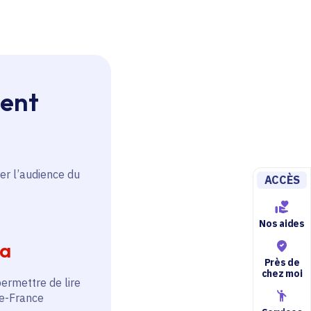
ment
er l’audience du
ACCÈS
Nos aides
ia
Près de
chez moi
permettre de lire
de-France