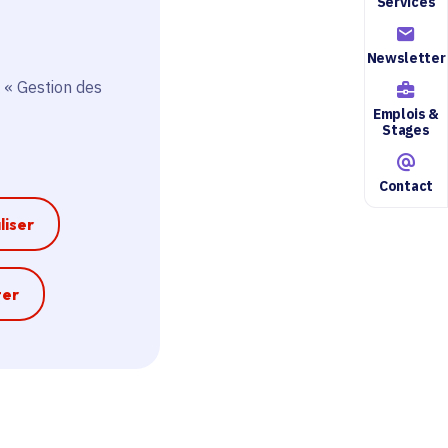
Services
Newsletter
 « Gestion des
Emplois &
Stages
Contact
liser
e
ter