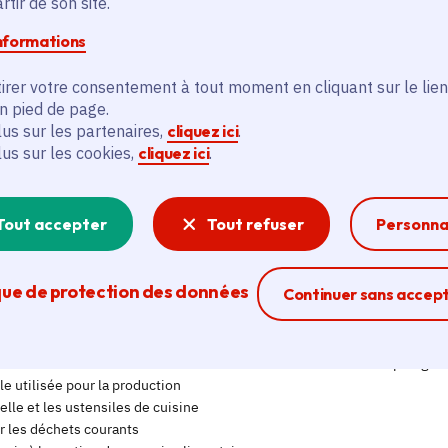
tir de son site.
informations
irer votre consentement à tout moment en cliquant sur le lien
en pied de page.
lus sur les partenaires,
cliquez ici
.
lus sur les cookies,
cliquez ici
.
Tout accepter
Tout refuser
Personna
que de protection des données
Ferme la modal
Continuer sans accep