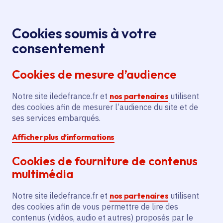
Panneau de gestion des cookies
Aller au menu
Aller au contenu principal
Aller au pied de page
Menu
Je re
Cookies soumis à votre
Offres d'emploi et de stage de la
Accueil
consentement
Région Île-de-France
Cookies de mesure d’audience
Notre site iledefrance.fr et
nos partenaires
utilisent
Offres d'emploi et de
des cookies afin de mesurer l’audience du site et de
ses services embarqués.
stage de la Région Île-
Afficher plus d’informations
de-France
Cookies de fourniture de contenus
multimédia
Partager
Notre site iledefrance.fr et
nos partenaires
utilisent
des cookies afin de vous permettre de lire des
contenus (vidéos, audio et autres) proposés par le