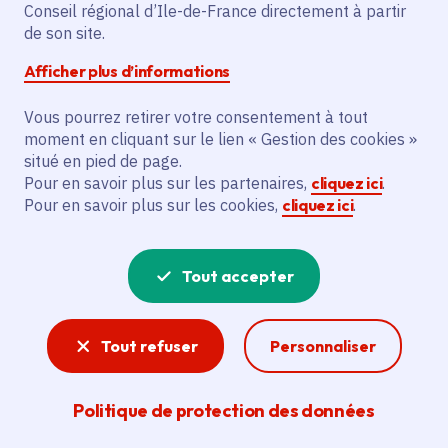
Partager sur Facebook
Partager sur Twitter
Partager sur Linkedin
Copier dans le presse-papier
Conseil régional d’Ile-de-France directement à partir
de son site.
Afficher plus d’informations
Vous pourrez retirer votre consentement à tout
moment en cliquant sur le lien « Gestion des cookies »
Vous recherchez un emploi dans
situé en pied de page.
l'informatique, la communication, le
Pour en savoir plus sur les partenaires,
cliquez ici
.
Pour en savoir plus sur les cookies,
cliquez ici
.
marketing, la comptabilité... ? Un poste
de cuisinier ou d'agent d'entretien ?
Tout accepter
Consultez toutes les offres d'emploi, de
stage et d'alternance proposées dans les
Tout refuser
Personnaliser
services de la Région Île-de-France et ses
lycées. Si besoin, envoyez une
Politique de protection des données
candidature spontanée.