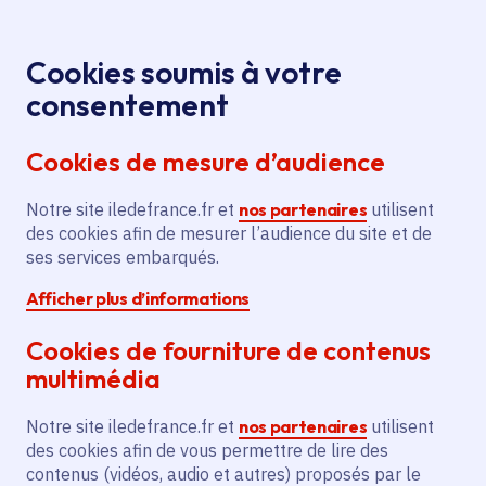
Panneau de gestion des cookies
Aller au menu
Aller au contenu principal
Aller au pied de page
Menu
Je re
Cookies soumis à votre
Offres d'emploi et de stage de la
Accueil
consentement
Région Île-de-France
Cookies de mesure d’audience
Notre site iledefrance.fr et
nos partenaires
utilisent
Offres d'emploi et de
des cookies afin de mesurer l’audience du site et de
ses services embarqués.
stage de la Région Île-
Afficher plus d’informations
de-France
Cookies de fourniture de contenus
multimédia
Partager
Notre site iledefrance.fr et
nos partenaires
utilisent
des cookies afin de vous permettre de lire des
contenus (vidéos, audio et autres) proposés par le