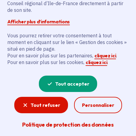
Partager sur Facebook
Partager sur Twitter
Partager sur Linkedin
Copier dans le presse-papier
Conseil régional d’Ile-de-France directement à partir
de son site.
Afficher plus d’informations
Vous pourrez retirer votre consentement à tout
moment en cliquant sur le lien « Gestion des cookies »
Vous recherchez un emploi dans
situé en pied de page.
l'informatique, la communication, le
Pour en savoir plus sur les partenaires,
cliquez ici
.
Pour en savoir plus sur les cookies,
cliquez ici
.
marketing, la comptabilité... ? Un poste
de cuisinier ou d'agent d'entretien ?
Tout accepter
Consultez toutes les offres d'emploi, de
stage et d'alternance proposées dans les
Tout refuser
Personnaliser
services de la Région Île-de-France et ses
lycées. Si besoin, envoyez une
Politique de protection des données
candidature spontanée.