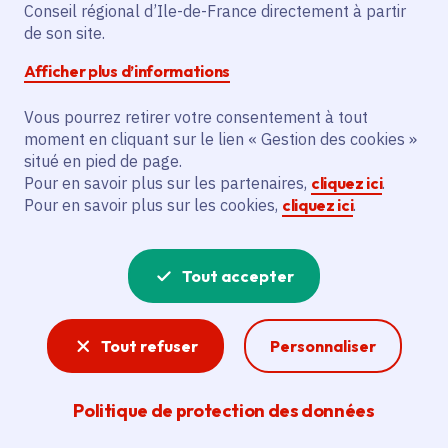
Partager sur Facebook
Partager sur Twitter
Partager sur Linkedin
Copier dans le presse-papier
Conseil régional d’Ile-de-France directement à partir
de son site.
Afficher plus d’informations
Vous pourrez retirer votre consentement à tout
moment en cliquant sur le lien « Gestion des cookies »
Vous recherchez un emploi dans
situé en pied de page.
l'informatique, la communication, le
Pour en savoir plus sur les partenaires,
cliquez ici
.
Pour en savoir plus sur les cookies,
cliquez ici
.
marketing, la comptabilité... ? Un poste
de cuisinier ou d'agent d'entretien ?
Tout accepter
Consultez toutes les offres d'emploi, de
stage et d'alternance proposées dans les
Tout refuser
Personnaliser
services de la Région Île-de-France et ses
lycées. Si besoin, envoyez une
Politique de protection des données
candidature spontanée.