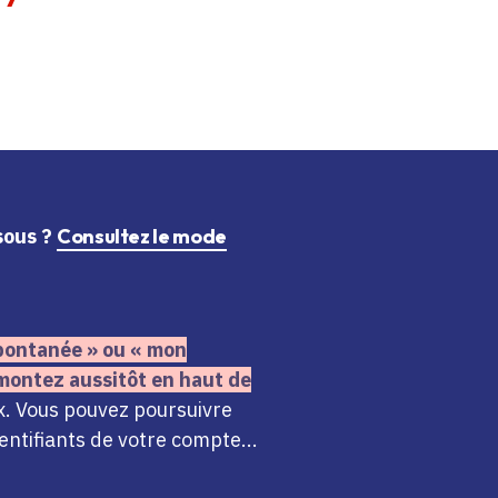
ssous ?
Consultez le mode
 spontanée » ou « mon
montez aussitôt en haut de
x. Vous pouvez poursuivre
ntifiants de votre compte...