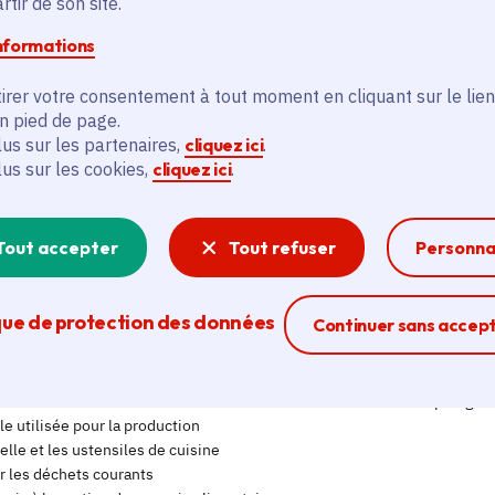
tir de son site.
informations
irer votre consentement à tout moment en cliquant sur le lien
en pied de page.
lus sur les partenaires,
cliquez ici
.
lus sur les cookies,
cliquez ici
.
Tout accepter
Tout refuser
Personna
que de protection des données
Ferme la modal
Continuer sans accep