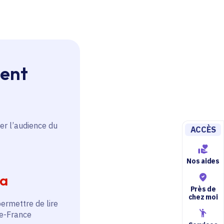
ment
er l’audience du
ACCÈS
Nos aides
ia
Près de
chez moi
permettre de lire
de-France