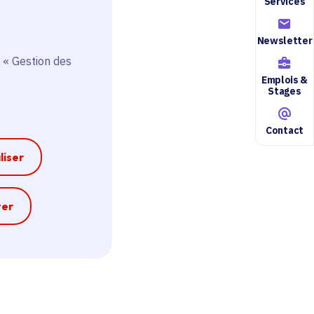
Services
Newsletter
 « Gestion des
Emplois &
Stages
Contact
liser
e
ter