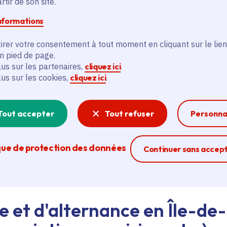
tir de son site.
informations
d'emploi au siège de la Région ou dans les lycées, ava
irer votre consentement à tout moment en cliquant sur le lien
eant nos agents Ambassadeurs.
Plus d'infos.
en pied de page.
lus sur les partenaires,
cliquez ici
.
lus sur les cookies,
cliquez ici
.
problème technique ?
sistance technique, écrivez-nous en utilisant
le formula
Tout accepter
Tout refuser
Personna
que de protection des données
Ferme la modal
Continuer sans accep
e et d'alternance en Île-de