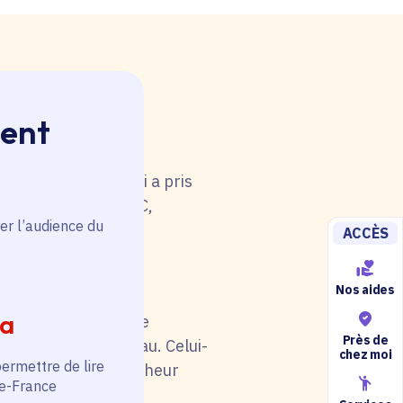
ment
 rouge. Une anomalie
u tableau. Celui-ci a pris
i de catégorie A/B/C,
er l’audience du
5).
ACCÈS
Nos aides
ia
il soit en rouge. Une
Près de
au niveau du tableau. Celui-
chez moi
permettre de lire
otre situation (chercheur
de-France