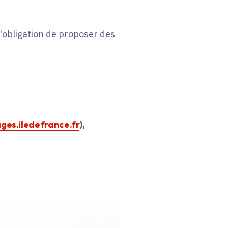
 l'obligation de proposer des
ages.iledefrance.fr
),