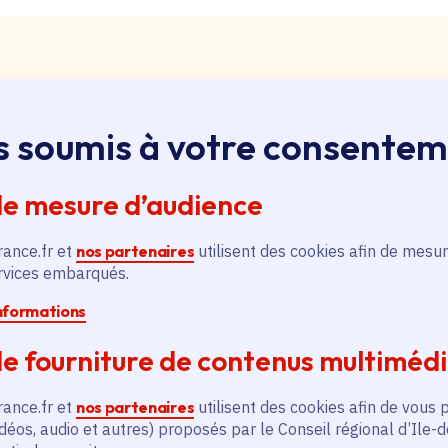
s soumis à votre consente
loi, apprentissage, stage
ssus sur le bouton « Liste d'offres » pour qu'il soit en
de mesure d’audience
ntez aussitôt en haut de page. Redescendez au niveau d
pouvez alors faire une recherche par catégorie (emplo
rance.fr et
nos partenaires
utilisent des cookies afin de mesur
é, filière et département (75, 77, 78, 91, 92, 93, 94, 9
ervices embarqués.
informations
pontanée
e fourniture de contenus multiméd
essus sur le bouton « Candidature spontanée » pour qu'
 vous remontez aussitôt en haut de page. Redescendez 
rance.fr et
nos partenaires
utilisent des cookies afin de vous 
ix. Vous pouvez alors sélectionner siège ou lycées et v
déos, audio et autres) proposés par le Conseil régional d’Ile-
tion publique ou non, apprenti, stagiaire) et candidatez.