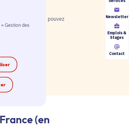
Services
Newsletter
nt de postuler, vous pouvez
 « Gestion des
Emplois &
Stages
Contact
ire accessible ici.
liser
e
ter
-France (en