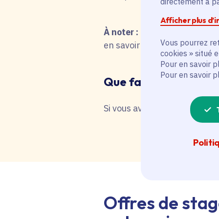
directement à par
Afficher plus d’
À noter :
pour une recherche 
Vous pourrez ret
en savoir plus en interrog
cookies » situé 
Pour en savoir p
Pour en savoir p
Que faire en cas de 
Si vous avez besoin d'une as
Politi
Offres de stag