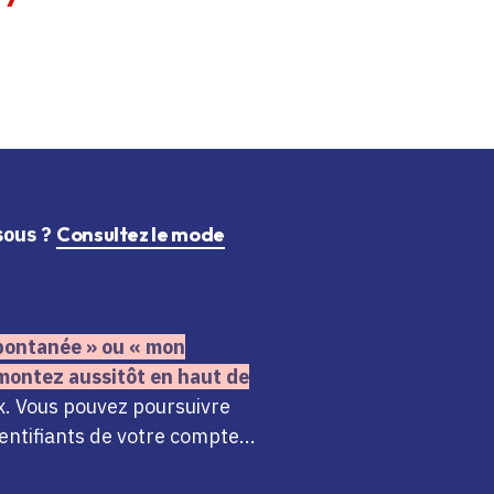
ssous ?
Consultez le mode
 spontanée » ou « mon
montez aussitôt en haut de
x. Vous pouvez poursuivre
ntifiants de votre compte...