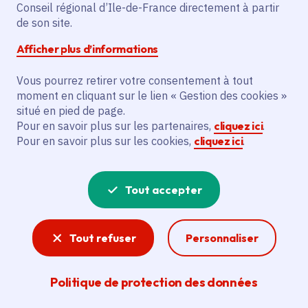
Partager sur Facebook
Partager sur Twitter
Partager sur Linkedin
Copier dans le presse-papier
Conseil régional d’Ile-de-France directement à partir
de son site.
Afficher plus d’informations
Vous pourrez retirer votre consentement à tout
moment en cliquant sur le lien « Gestion des cookies »
Vous recherchez un emploi dans
situé en pied de page.
l'informatique, la communication, le
Pour en savoir plus sur les partenaires,
cliquez ici
.
Pour en savoir plus sur les cookies,
cliquez ici
.
marketing, la comptabilité... ? Un poste
de cuisinier ou d'agent d'entretien ?
Tout accepter
Consultez toutes les offres d'emploi, de
stage et d'alternance proposées dans les
Tout refuser
Personnaliser
services de la Région Île-de-France et ses
lycées. Si besoin, envoyez une
Politique de protection des données
candidature spontanée.