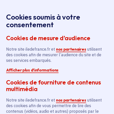
Panneau de gestion des cookies
Aller au menu
Aller au contenu principal
Aller au pied de page
Menu
Je re
Cookies soumis à votre
Offres d'emploi et de stage de la
Accueil
consentement
Région Île-de-France
Cookies de mesure d’audience
Notre site iledefrance.fr et
nos partenaires
utilisent
Offres d'emploi et de
des cookies afin de mesurer l’audience du site et de
ses services embarqués.
stage de la Région Île-
Afficher plus d’informations
de-France
Cookies de fourniture de contenus
multimédia
Partager
Notre site iledefrance.fr et
nos partenaires
utilisent
des cookies afin de vous permettre de lire des
contenus (vidéos, audio et autres) proposés par le