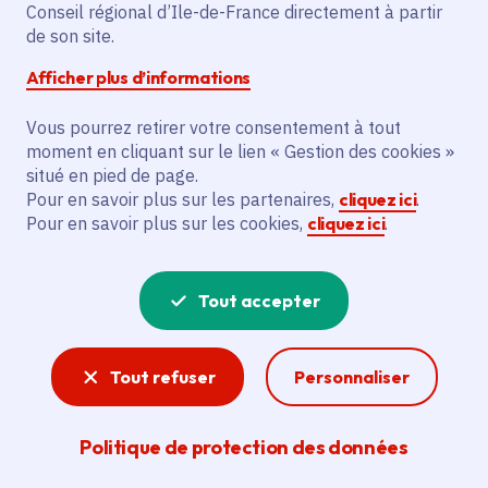
Partager sur Facebook
Partager sur Twitter
Partager sur Linkedin
Copier dans le presse-papier
Conseil régional d’Ile-de-France directement à partir
de son site.
Afficher plus d’informations
Vous pourrez retirer votre consentement à tout
moment en cliquant sur le lien « Gestion des cookies »
Vous recherchez un emploi dans
situé en pied de page.
l'informatique, la communication, le
Pour en savoir plus sur les partenaires,
cliquez ici
.
Pour en savoir plus sur les cookies,
cliquez ici
.
marketing, la comptabilité... ? Un poste
de cuisinier ou d'agent d'entretien ?
Tout accepter
Consultez toutes les offres d'emploi, de
stage et d'alternance proposées dans les
Tout refuser
Personnaliser
services de la Région Île-de-France et ses
lycées. Si besoin, envoyez une
Politique de protection des données
candidature spontanée.