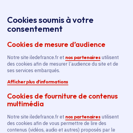
Panneau de gestion des cookies
Aller au menu
Aller au contenu principal
Aller au pied de page
Menu
Je re
Cookies soumis à votre
Offres d'emploi et de stage de la
Accueil
consentement
Région Île-de-France
Cookies de mesure d’audience
Notre site iledefrance.fr et
nos partenaires
utilisent
Offres d'emploi et de
des cookies afin de mesurer l’audience du site et de
ses services embarqués.
stage de la Région Île-
Afficher plus d’informations
de-France
Cookies de fourniture de contenus
multimédia
Partager
Notre site iledefrance.fr et
nos partenaires
utilisent
des cookies afin de vous permettre de lire des
contenus (vidéos, audio et autres) proposés par le