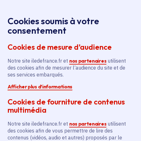
Panneau de gestion des cookies
Aller au menu
Aller au contenu principal
Aller au pied de page
Menu
Je re
Cookies soumis à votre
Offres d'emploi et de stage de la
Accueil
consentement
Région Île-de-France
Cookies de mesure d’audience
Notre site iledefrance.fr et
nos partenaires
utilisent
Offres d'emploi et de
des cookies afin de mesurer l’audience du site et de
ses services embarqués.
stage de la Région Île-
Afficher plus d’informations
de-France
Cookies de fourniture de contenus
multimédia
Partager
Notre site iledefrance.fr et
nos partenaires
utilisent
des cookies afin de vous permettre de lire des
contenus (vidéos, audio et autres) proposés par le