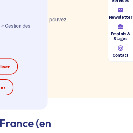
Services
Newsletter
nt de postuler, vous pouvez
 « Gestion des
Emplois &
Stages
Contact
ire accessible ici.
liser
e
ter
-France (en