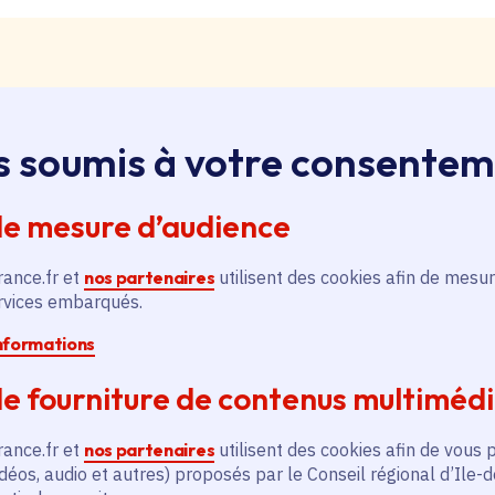
s soumis à votre consente
loi, apprentissage, stage
ssus sur le bouton « Liste d'offres » pour qu'il soit en
de mesure d’audience
ntez aussitôt en haut de page. Redescendez au niveau d
pouvez alors faire une recherche par catégorie (emplo
rance.fr et
nos partenaires
utilisent des cookies afin de mesur
é, filière et département (75, 77, 78, 91, 92, 93, 94, 9
ervices embarqués.
informations
pontanée
e fourniture de contenus multiméd
essus sur le bouton « Candidature spontanée » pour qu'
 vous remontez aussitôt en haut de page. Redescendez 
rance.fr et
nos partenaires
utilisent des cookies afin de vous 
ix. Vous pouvez alors sélectionner siège ou lycées et v
déos, audio et autres) proposés par le Conseil régional d’Ile-
tion publique ou non, apprenti, stagiaire) et candidatez.