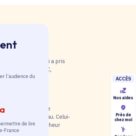
ment
 rouge. Une anomalie
u tableau. Celui-ci a pris
i de catégorie A/B/C,
er l’audience du
5).
ACCÈS
Nos aides
ia
il soit en rouge. Une
Près de
au niveau du tableau. Celui-
chez moi
permettre de lire
otre situation (chercheur
de-France