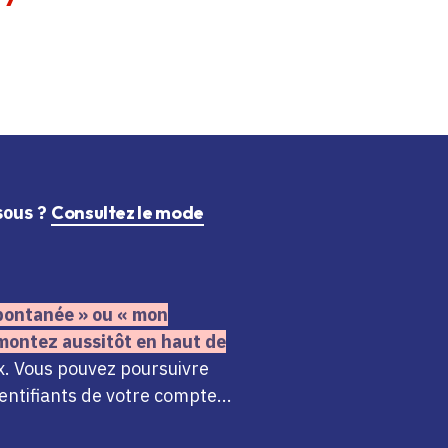
ssous ?
Consultez le mode
 spontanée » ou « mon
montez aussitôt en haut de
x. Vous pouvez poursuivre
ntifiants de votre compte...