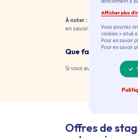
directement à par
Afficher plus d’
À noter :
pour une recherche 
Vous pourrez ret
en savoir plus en interrog
cookies » situé 
Pour en savoir p
Pour en savoir p
Que faire en cas de 
Si vous avez besoin d'une as
Politi
Offres de stag