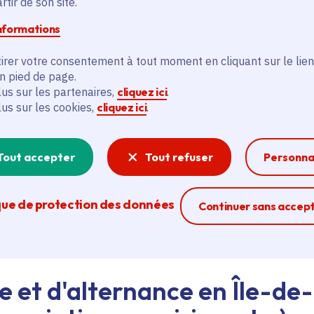
tir de son site.
informations
d'emploi au siège de la Région ou dans les lycées, ava
irer votre consentement à tout moment en cliquant sur le lien
eant nos agents Ambassadeurs.
Plus d'infos.
en pied de page.
lus sur les partenaires,
cliquez ici
.
lus sur les cookies,
cliquez ici
.
problème technique ?
sistance technique, écrivez-nous en utilisant
le formula
Tout accepter
Tout refuser
Personna
que de protection des données
Ferme la modal
Continuer sans accep
e et d'alternance en Île-de