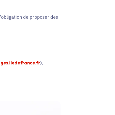
 l'obligation de proposer des
ages.iledefrance.fr
),