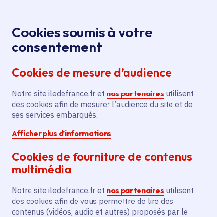
Panneau de gestion des cookies
Aller au menu
Aller au contenu principal
Aller au pied de page
Menu
Je re
Cookies soumis à votre
Offres d'emploi et de stage de la
Accueil
consentement
Région Île-de-France
Cookies de mesure d’audience
Notre site iledefrance.fr et
nos partenaires
utilisent
Offres d'emploi et de
des cookies afin de mesurer l’audience du site et de
ses services embarqués.
stage de la Région Île-
Afficher plus d’informations
de-France
Cookies de fourniture de contenus
multimédia
Partager
Notre site iledefrance.fr et
nos partenaires
utilisent
des cookies afin de vous permettre de lire des
contenus (vidéos, audio et autres) proposés par le