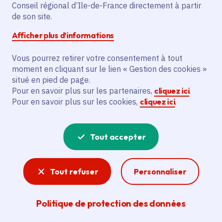
Partager sur Facebook
Partager sur Twitter
Partager sur Linkedin
Copier dans le presse-papier
Conseil régional d’Ile-de-France directement à partir
de son site.
Afficher plus d’informations
Vous pourrez retirer votre consentement à tout
moment en cliquant sur le lien « Gestion des cookies »
Vous recherchez un emploi dans
situé en pied de page.
l'informatique, la communication, le
Pour en savoir plus sur les partenaires,
cliquez ici
.
Pour en savoir plus sur les cookies,
cliquez ici
.
marketing, la comptabilité... ? Un poste
de cuisinier ou d'agent d'entretien ?
Tout accepter
Consultez toutes les offres d'emploi, de
stage et d'alternance proposées dans les
Tout refuser
Personnaliser
services de la Région Île-de-France et ses
lycées. Si besoin, envoyez une
Politique de protection des données
candidature spontanée.