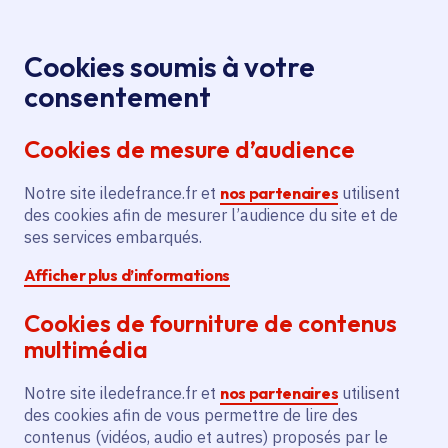
Panneau de gestion des cookies
Aller au menu
Aller au contenu principal
Aller au pied de page
Menu
Je re
Cookies soumis à votre
Offres d'emploi et de stage de la
Accueil
consentement
Région Île-de-France
Cookies de mesure d’audience
Notre site iledefrance.fr et
nos partenaires
utilisent
Offres d'emploi et de
des cookies afin de mesurer l’audience du site et de
ses services embarqués.
stage de la Région Île-
Afficher plus d’informations
de-France
Cookies de fourniture de contenus
multimédia
Partager
Notre site iledefrance.fr et
nos partenaires
utilisent
des cookies afin de vous permettre de lire des
contenus (vidéos, audio et autres) proposés par le