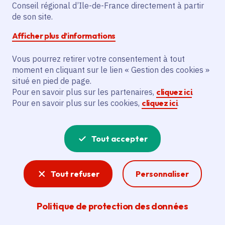
Partager sur Facebook
Partager sur Twitter
Partager sur Linkedin
Copier dans le presse-papier
Conseil régional d’Ile-de-France directement à partir
de son site.
Afficher plus d’informations
Vous pourrez retirer votre consentement à tout
moment en cliquant sur le lien « Gestion des cookies »
Vous recherchez un emploi dans
situé en pied de page.
l'informatique, la communication, le
Pour en savoir plus sur les partenaires,
cliquez ici
.
Pour en savoir plus sur les cookies,
cliquez ici
.
marketing, la comptabilité... ? Un poste
de cuisinier ou d'agent d'entretien ?
Tout accepter
Consultez toutes les offres d'emploi, de
stage et d'alternance proposées dans les
Tout refuser
Personnaliser
services de la Région Île-de-France et ses
lycées. Si besoin, envoyez une
Politique de protection des données
candidature spontanée.