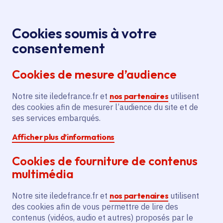
Panneau de gestion des cookies
Aller au menu
Aller au contenu principal
Aller au pied de page
Menu
Je re
Cookies soumis à votre
Offres d'emploi et de stage de la
Accueil
consentement
Région Île-de-France
Cookies de mesure d’audience
Notre site iledefrance.fr et
nos partenaires
utilisent
Offres d'emploi et de
des cookies afin de mesurer l’audience du site et de
ses services embarqués.
stage de la Région Île-
Afficher plus d’informations
de-France
Cookies de fourniture de contenus
multimédia
Partager
Notre site iledefrance.fr et
nos partenaires
utilisent
des cookies afin de vous permettre de lire des
contenus (vidéos, audio et autres) proposés par le