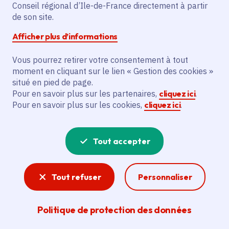
Partager sur Facebook
Partager sur Twitter
Partager sur Linkedin
Copier dans le presse-papier
Conseil régional d’Ile-de-France directement à partir
de son site.
Afficher plus d’informations
Vous pourrez retirer votre consentement à tout
moment en cliquant sur le lien « Gestion des cookies »
Vous recherchez un emploi dans
situé en pied de page.
l'informatique, la communication, le
Pour en savoir plus sur les partenaires,
cliquez ici
.
Pour en savoir plus sur les cookies,
cliquez ici
.
marketing, la comptabilité... ? Un poste
de cuisinier ou d'agent d'entretien ?
Tout accepter
Consultez toutes les offres d'emploi, de
stage et d'alternance proposées dans les
Tout refuser
Personnaliser
services de la Région Île-de-France et ses
lycées. Si besoin, envoyez une
Politique de protection des données
candidature spontanée.