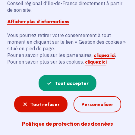
Partager sur Facebook
Partager sur Twitter
Partager sur Linkedin
Copier dans le presse-papier
Conseil régional d’Ile-de-France directement à partir
de son site.
Afficher plus d’informations
Vous pourrez retirer votre consentement à tout
moment en cliquant sur le lien « Gestion des cookies »
Vous recherchez un emploi dans
situé en pied de page.
l'informatique, la communication, le
Pour en savoir plus sur les partenaires,
cliquez ici
.
Pour en savoir plus sur les cookies,
cliquez ici
.
marketing, la comptabilité... ? Un poste
de cuisinier ou d'agent d'entretien ?
Tout accepter
Consultez toutes les offres d'emploi, de
stage et d'alternance proposées dans les
Tout refuser
Personnaliser
services de la Région Île-de-France et ses
lycées. Si besoin, envoyez une
Politique de protection des données
candidature spontanée.