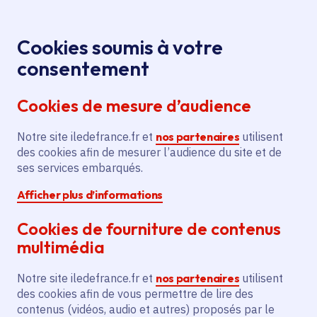
Panneau de gestion des cookies
Aller au menu
Aller au contenu principal
Aller au pied de page
Menu
Je re
Cookies soumis à votre
Offres d'emploi et de stage de la
Accueil
consentement
Région Île-de-France
Cookies de mesure d’audience
Notre site iledefrance.fr et
nos partenaires
utilisent
Offres d'emploi et de
des cookies afin de mesurer l’audience du site et de
ses services embarqués.
stage de la Région Île-
Afficher plus d’informations
de-France
Cookies de fourniture de contenus
multimédia
Partager
Notre site iledefrance.fr et
nos partenaires
utilisent
des cookies afin de vous permettre de lire des
contenus (vidéos, audio et autres) proposés par le