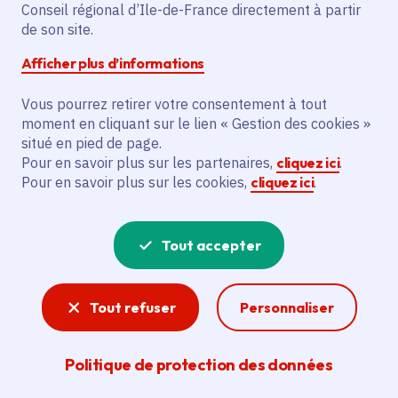
Partager sur Facebook
Partager sur Twitter
Partager sur Linkedin
Copier dans le presse-papier
Conseil régional d’Ile-de-France directement à partir
de son site.
Afficher plus d’informations
Vous pourrez retirer votre consentement à tout
moment en cliquant sur le lien « Gestion des cookies »
Vous recherchez un emploi dans
situé en pied de page.
l'informatique, la communication, le
Pour en savoir plus sur les partenaires,
cliquez ici
.
Pour en savoir plus sur les cookies,
cliquez ici
.
marketing, la comptabilité... ? Un poste
de cuisinier ou d'agent d'entretien ?
Tout accepter
Consultez toutes les offres d'emploi, de
stage et d'alternance proposées dans les
Tout refuser
Personnaliser
services de la Région Île-de-France et ses
lycées. Si besoin, envoyez une
Politique de protection des données
candidature spontanée.