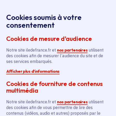
Panneau de gestion des cookies
Aller au menu
Aller au contenu principal
Aller au pied de page
Menu
Je re
Cookies soumis à votre
Offres d'emploi et de stage de la
Accueil
consentement
Région Île-de-France
Cookies de mesure d’audience
Notre site iledefrance.fr et
nos partenaires
utilisent
Offres d'emploi et de
des cookies afin de mesurer l’audience du site et de
ses services embarqués.
stage de la Région Île-
Afficher plus d’informations
de-France
Cookies de fourniture de contenus
multimédia
Partager
Notre site iledefrance.fr et
nos partenaires
utilisent
des cookies afin de vous permettre de lire des
contenus (vidéos, audio et autres) proposés par le