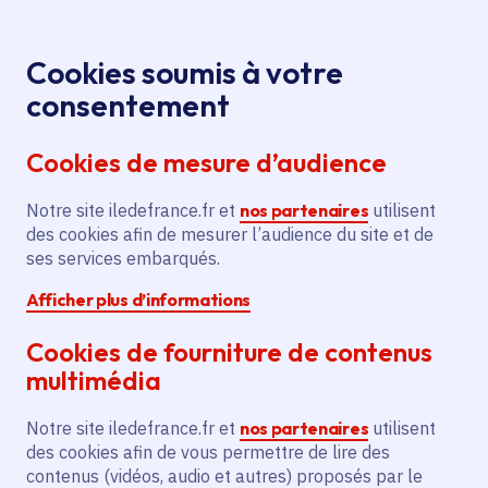
Panneau de gestion des cookies
Aller au menu
Aller au contenu principal
Aller au pied de page
Menu
Je re
Cookies soumis à votre
Offres d'emploi et de stage de la
Accueil
consentement
Région Île-de-France
Cookies de mesure d’audience
Notre site iledefrance.fr et
nos partenaires
utilisent
Offres d'emploi et de
des cookies afin de mesurer l’audience du site et de
ses services embarqués.
stage de la Région Île-
Afficher plus d’informations
de-France
Cookies de fourniture de contenus
multimédia
Partager
Notre site iledefrance.fr et
nos partenaires
utilisent
des cookies afin de vous permettre de lire des
contenus (vidéos, audio et autres) proposés par le