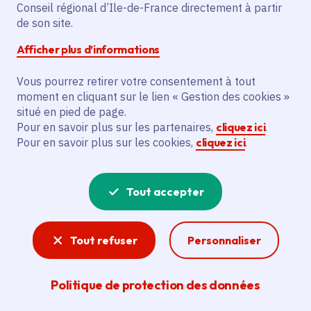
Partager sur Facebook
Partager sur Twitter
Partager sur Linkedin
Copier dans le presse-papier
Conseil régional d’Ile-de-France directement à partir
de son site.
Afficher plus d’informations
Vous pourrez retirer votre consentement à tout
moment en cliquant sur le lien « Gestion des cookies »
Vous recherchez un emploi dans
situé en pied de page.
l'informatique, la communication, le
Pour en savoir plus sur les partenaires,
cliquez ici
.
Pour en savoir plus sur les cookies,
cliquez ici
.
marketing, la comptabilité... ? Un poste
de cuisinier ou d'agent d'entretien ?
Tout accepter
Consultez toutes les offres d'emploi, de
stage et d'alternance proposées dans les
Tout refuser
Personnaliser
services de la Région Île-de-France et ses
lycées. Si besoin, envoyez une
Politique de protection des données
candidature spontanée.