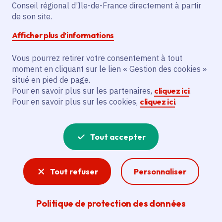
Partager sur Facebook
Partager sur Twitter
Partager sur Linkedin
Copier dans le presse-papier
Conseil régional d’Ile-de-France directement à partir
de son site.
Afficher plus d’informations
Vous pourrez retirer votre consentement à tout
moment en cliquant sur le lien « Gestion des cookies »
Vous recherchez un emploi dans
situé en pied de page.
l'informatique, la communication, le
Pour en savoir plus sur les partenaires,
cliquez ici
.
Pour en savoir plus sur les cookies,
cliquez ici
.
marketing, la comptabilité... ? Un poste
de cuisinier ou d'agent d'entretien ?
Tout accepter
Consultez toutes les offres d'emploi, de
stage et d'alternance proposées dans les
Tout refuser
Personnaliser
services de la Région Île-de-France et ses
lycées. Si besoin, envoyez une
Politique de protection des données
candidature spontanée.