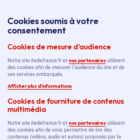
Panneau de gestion des cookies
Aller au menu
Aller au contenu principal
Aller au pied de page
Menu
Je re
Cookies soumis à votre
Offres d'emploi et de stage de la
Accueil
consentement
Région Île-de-France
Cookies de mesure d’audience
Notre site iledefrance.fr et
nos partenaires
utilisent
Offres d'emploi et de
des cookies afin de mesurer l’audience du site et de
ses services embarqués.
stage de la Région Île-
Afficher plus d’informations
de-France
Cookies de fourniture de contenus
multimédia
Partager
Notre site iledefrance.fr et
nos partenaires
utilisent
des cookies afin de vous permettre de lire des
contenus (vidéos, audio et autres) proposés par le