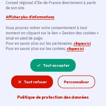
Partager sur Facebook
Partager sur Twitter
Partager sur Linkedin
Copier dans le presse-papier
Conseil régional d’Ile-de-France directement à partir
de son site.
Afficher plus d’informations
Vous pourrez retirer votre consentement à tout
moment en cliquant sur le lien « Gestion des cookies »
Vous recherchez un emploi dans
situé en pied de page.
l'informatique, la communication, le
Pour en savoir plus sur les partenaires,
cliquez ici
.
Pour en savoir plus sur les cookies,
cliquez ici
.
marketing, la comptabilité... ? Un poste
de cuisinier ou d'agent d'entretien ?
Tout accepter
Consultez toutes les offres d'emploi, de
stage et d'alternance proposées dans les
Tout refuser
Personnaliser
services de la Région Île-de-France et ses
lycées. Si besoin, envoyez une
Politique de protection des données
candidature spontanée.