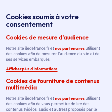
Panneau de gestion des cookies
Aller au menu
Aller au contenu principal
Aller au pied de page
Menu
Je re
Cookies soumis à votre
Offres d'emploi et de stage de la
Accueil
consentement
Région Île-de-France
Cookies de mesure d’audience
Notre site iledefrance.fr et
nos partenaires
utilisent
Offres d'emploi et de
des cookies afin de mesurer l’audience du site et de
ses services embarqués.
stage de la Région Île-
Afficher plus d’informations
de-France
Cookies de fourniture de contenus
multimédia
Partager
Notre site iledefrance.fr et
nos partenaires
utilisent
des cookies afin de vous permettre de lire des
contenus (vidéos, audio et autres) proposés par le