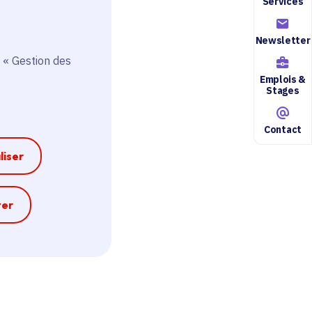
Services
Newsletter
 « Gestion des
Emplois &
Stages
Contact
liser
e
ter