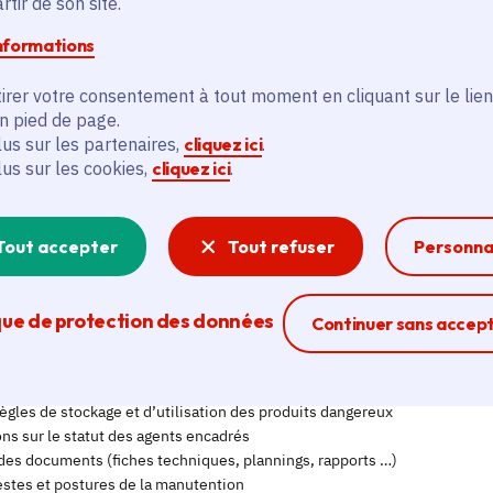
tir de son site.
informations
irer votre consentement à tout moment en cliquant sur le lien
en pied de page.
lus sur les partenaires,
cliquez ici
.
lus sur les cookies,
cliquez ici
.
Tout accepter
Tout refuser
Personna
que de protection des données
Ferme la modal
Continuer sans accep