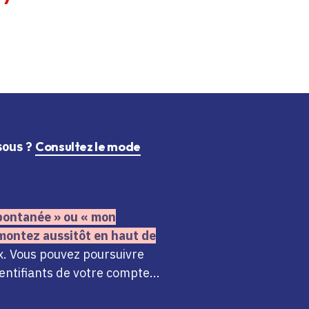
ssous ?
Consultez le mode
 spontanée » ou « mon
montez aussitôt en haut de
x. Vous pouvez poursuivre
ntifiants de votre compte...