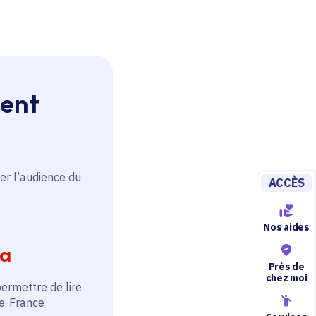
ment
er l’audience du
ACCÈS
Nos aides
ia
Près de
chez moi
permettre de lire
de-France