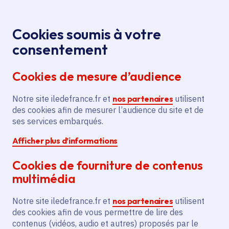
Panneau de gestion des cookies
Aller au menu
Aller au contenu principal
Aller au pied de page
Menu
Je re
Cookies soumis à votre
Offres d'emploi et de stage de la
Accueil
consentement
Région Île-de-France
Cookies de mesure d’audience
Notre site iledefrance.fr et
nos partenaires
utilisent
Offres d'emploi et de
des cookies afin de mesurer l’audience du site et de
ses services embarqués.
stage de la Région Île-
Afficher plus d’informations
de-France
Cookies de fourniture de contenus
multimédia
Partager
Notre site iledefrance.fr et
nos partenaires
utilisent
des cookies afin de vous permettre de lire des
contenus (vidéos, audio et autres) proposés par le