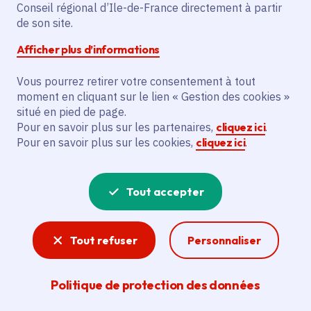
Partager sur Facebook
Partager sur Twitter
Partager sur Linkedin
Copier dans le presse-papier
Conseil régional d’Ile-de-France directement à partir
de son site.
Afficher plus d’informations
Vous pourrez retirer votre consentement à tout
moment en cliquant sur le lien « Gestion des cookies »
Vous recherchez un emploi dans
situé en pied de page.
l'informatique, la communication, le
Pour en savoir plus sur les partenaires,
cliquez ici
.
Pour en savoir plus sur les cookies,
cliquez ici
.
marketing, la comptabilité... ? Un poste
de cuisinier ou d'agent d'entretien ?
Tout accepter
Consultez toutes les offres d'emploi, de
stage et d'alternance proposées dans les
Tout refuser
Personnaliser
services de la Région Île-de-France et ses
lycées. Si besoin, envoyez une
Politique de protection des données
candidature spontanée.