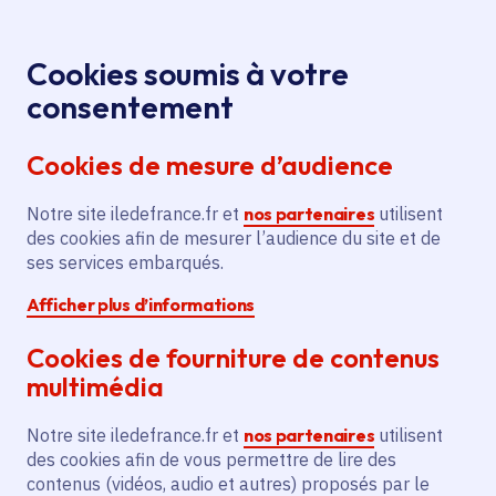
Panneau de gestion des cookies
Aller au menu
Aller au contenu principal
Aller au pied de page
Menu
Je re
Cookies soumis à votre
Offres d'emploi et de stage de la
Accueil
consentement
Région Île-de-France
Cookies de mesure d’audience
Notre site iledefrance.fr et
nos partenaires
utilisent
Offres d'emploi et de
des cookies afin de mesurer l’audience du site et de
ses services embarqués.
stage de la Région Île-
Afficher plus d’informations
de-France
Cookies de fourniture de contenus
multimédia
Partager
Notre site iledefrance.fr et
nos partenaires
utilisent
des cookies afin de vous permettre de lire des
contenus (vidéos, audio et autres) proposés par le