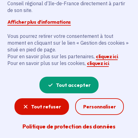
Partager sur Facebook
Partager sur Twitter
Partager sur Linkedin
Copier dans le presse-papier
Conseil régional d’Ile-de-France directement à partir
de son site.
Afficher plus d’informations
Vous pourrez retirer votre consentement à tout
moment en cliquant sur le lien « Gestion des cookies »
Vous recherchez un emploi dans
situé en pied de page.
l'informatique, la communication, le
Pour en savoir plus sur les partenaires,
cliquez ici
.
Pour en savoir plus sur les cookies,
cliquez ici
.
marketing, la comptabilité... ? Un poste
de cuisinier ou d'agent d'entretien ?
Tout accepter
Consultez toutes les offres d'emploi, de
stage et d'alternance proposées dans les
Tout refuser
Personnaliser
services de la Région Île-de-France et ses
lycées. Si besoin, envoyez une
Politique de protection des données
candidature spontanée.