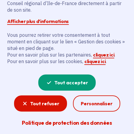
Partager sur Facebook
Partager sur Twitter
Partager sur Linkedin
Copier dans le presse-papier
Conseil régional d’Ile-de-France directement à partir
de son site.
Afficher plus d’informations
Vous pourrez retirer votre consentement à tout
moment en cliquant sur le lien « Gestion des cookies »
Vous recherchez un emploi dans
situé en pied de page.
l'informatique, la communication, le
Pour en savoir plus sur les partenaires,
cliquez ici
.
Pour en savoir plus sur les cookies,
cliquez ici
.
marketing, la comptabilité... ? Un poste
de cuisinier ou d'agent d'entretien ?
Tout accepter
Consultez toutes les offres d'emploi, de
stage et d'alternance proposées dans les
Tout refuser
Personnaliser
services de la Région Île-de-France et ses
lycées. Si besoin, envoyez une
Politique de protection des données
candidature spontanée.