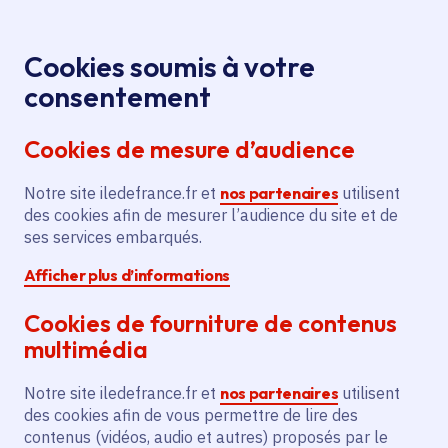
Panneau de gestion des cookies
Aller au menu
Aller au contenu principal
Aller au pied de page
Menu
Je re
Cookies soumis à votre
Offres d'emploi et de stage de la
Accueil
consentement
Région Île-de-France
Cookies de mesure d’audience
Notre site iledefrance.fr et
nos partenaires
utilisent
Offres d'emploi et de
des cookies afin de mesurer l’audience du site et de
ses services embarqués.
stage de la Région Île-
Afficher plus d’informations
de-France
Cookies de fourniture de contenus
multimédia
Partager
Notre site iledefrance.fr et
nos partenaires
utilisent
des cookies afin de vous permettre de lire des
contenus (vidéos, audio et autres) proposés par le