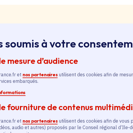
s soumis à votre consente
loi, apprentissage, stage
ssus sur le bouton « Liste d'offres » pour qu'il soit en
de mesure d’audience
ntez aussitôt en haut de page. Redescendez au niveau d
pouvez alors faire une recherche par catégorie (emplo
rance.fr et
nos partenaires
utilisent des cookies afin de mesur
é, filière et département (75, 77, 78, 91, 92, 93, 94, 9
ervices embarqués.
informations
pontanée
e fourniture de contenus multiméd
essus sur le bouton « Candidature spontanée » pour qu'
 vous remontez aussitôt en haut de page. Redescendez 
rance.fr et
nos partenaires
utilisent des cookies afin de vous 
ix. Vous pouvez alors sélectionner siège ou lycées et v
déos, audio et autres) proposés par le Conseil régional d’Ile-
tion publique ou non, apprenti, stagiaire) et candidatez.