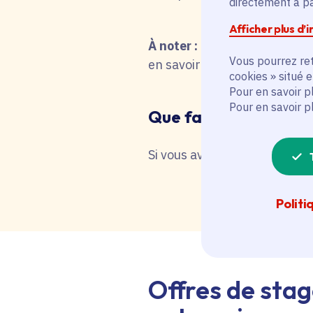
directement à par
Afficher plus d’
À noter :
pour une recherche 
Vous pourrez ret
en savoir plus en interrog
cookies » situé 
Pour en savoir p
Pour en savoir p
Que faire en cas de 
Si vous avez besoin d'une as
Politi
Offres de stag