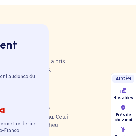
ment
 rouge. Une anomalie
u tableau. Celui-ci a pris
i de catégorie A/B/C,
er l’audience du
5).
ACCÈS
Nos aides
ia
il soit en rouge. Une
Près de
au niveau du tableau. Celui-
chez moi
permettre de lire
otre situation (chercheur
de-France