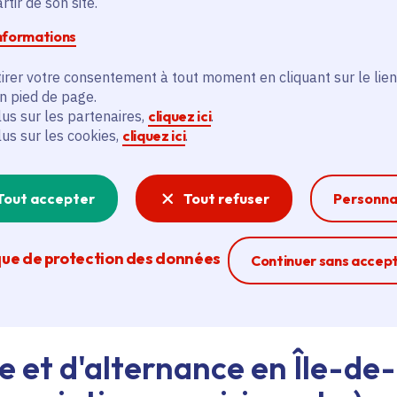
tir de son site.
informations
d'emploi au siège de la Région ou dans les lycées, ava
irer votre consentement à tout moment en cliquant sur le lien
eant nos agents Ambassadeurs.
Plus d'infos.
en pied de page.
lus sur les partenaires,
cliquez ici
.
lus sur les cookies,
cliquez ici
.
problème technique ?
sistance technique, écrivez-nous en utilisant
le formula
Tout accepter
Tout refuser
Personna
que de protection des données
Ferme la modal
Continuer sans accep
e et d'alternance en Île-de