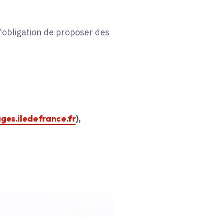
 l'obligation de proposer des
ages.iledefrance.fr
),