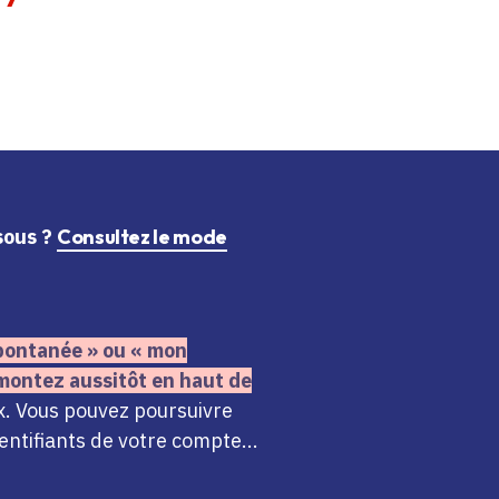
ssous ?
Consultez le mode
 spontanée » ou « mon
montez aussitôt en haut de
x. Vous pouvez poursuivre
ntifiants de votre compte...