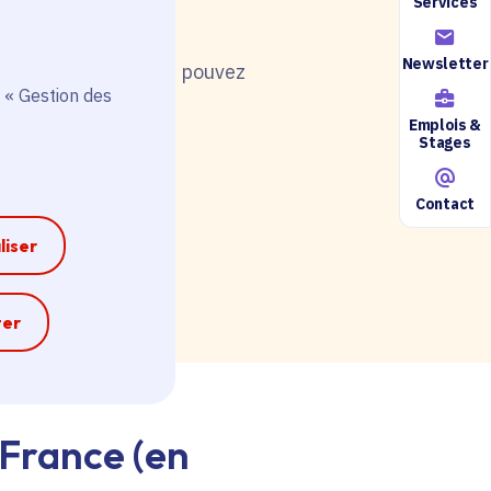
Services
Newsletter
nt de postuler, vous pouvez
 « Gestion des
Emplois &
Stages
Contact
ire accessible ici.
liser
e
ter
-France (en