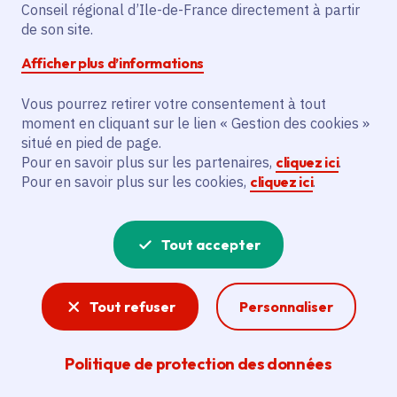
Partager sur Facebook
Partager sur Twitter
Partager sur Linkedin
Copier dans le presse-papier
Conseil régional d’Ile-de-France directement à partir
de son site.
Afficher plus d’informations
Vous pourrez retirer votre consentement à tout
moment en cliquant sur le lien « Gestion des cookies »
Vous recherchez un emploi dans
situé en pied de page.
l'informatique, la communication, le
Pour en savoir plus sur les partenaires,
cliquez ici
.
Pour en savoir plus sur les cookies,
cliquez ici
.
marketing, la comptabilité... ? Un poste
de cuisinier ou d'agent d'entretien ?
Tout accepter
Consultez toutes les offres d'emploi, de
stage et d'alternance proposées dans les
Tout refuser
Personnaliser
services de la Région Île-de-France et ses
lycées. Si besoin, envoyez une
Politique de protection des données
candidature spontanée.