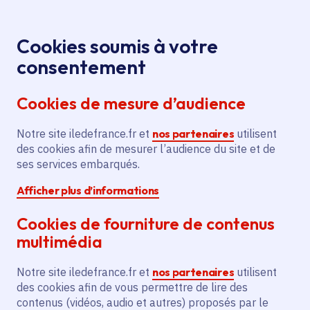
Panneau de gestion des cookies
Aller au menu
Aller au contenu principal
Aller au pied de page
Menu
Je re
Cookies soumis à votre
Offres d'emploi et de stage de la
Accueil
consentement
Région Île-de-France
Cookies de mesure d’audience
Notre site iledefrance.fr et
nos partenaires
utilisent
Offres d'emploi et de
des cookies afin de mesurer l’audience du site et de
ses services embarqués.
stage de la Région Île-
Afficher plus d’informations
de-France
Cookies de fourniture de contenus
multimédia
Partager
Notre site iledefrance.fr et
nos partenaires
utilisent
des cookies afin de vous permettre de lire des
contenus (vidéos, audio et autres) proposés par le