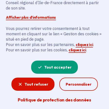
Partager sur Facebook
Partager sur Twitter
Partager sur Linkedin
Copier dans le presse-papier
Conseil régional d’Ile-de-France directement à partir
de son site.
Afficher plus d’informations
Vous pourrez retirer votre consentement à tout
moment en cliquant sur le lien « Gestion des cookies »
Vous recherchez un emploi dans
situé en pied de page.
l'informatique, la communication, le
Pour en savoir plus sur les partenaires,
cliquez ici
.
Pour en savoir plus sur les cookies,
cliquez ici
.
marketing, la comptabilité... ? Un poste
de cuisinier ou d'agent d'entretien ?
Tout accepter
Consultez toutes les offres d'emploi, de
stage et d'alternance proposées dans les
Tout refuser
Personnaliser
services de la Région Île-de-France et ses
lycées. Si besoin, envoyez une
Politique de protection des données
candidature spontanée.