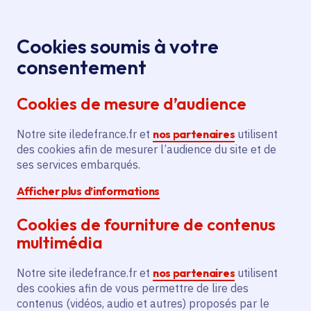
Panneau de gestion des cookies
Aller au menu
Aller au contenu principal
Aller au pied de page
Menu
Je re
Cookies soumis à votre
Offres d'emploi et de stage de la
Accueil
consentement
Région Île-de-France
Cookies de mesure d’audience
Notre site iledefrance.fr et
nos partenaires
utilisent
Offres d'emploi et de
des cookies afin de mesurer l’audience du site et de
ses services embarqués.
stage de la Région Île-
Afficher plus d’informations
de-France
Cookies de fourniture de contenus
multimédia
Partager
Notre site iledefrance.fr et
nos partenaires
utilisent
des cookies afin de vous permettre de lire des
contenus (vidéos, audio et autres) proposés par le