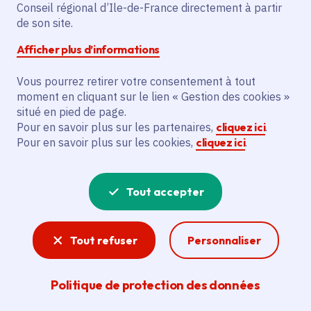
Partager sur Facebook
Partager sur Twitter
Partager sur Linkedin
Copier dans le presse-papier
Conseil régional d’Ile-de-France directement à partir
de son site.
Afficher plus d’informations
Vous pourrez retirer votre consentement à tout
moment en cliquant sur le lien « Gestion des cookies »
Vous recherchez un emploi dans
situé en pied de page.
l'informatique, la communication, le
Pour en savoir plus sur les partenaires,
cliquez ici
.
Pour en savoir plus sur les cookies,
cliquez ici
.
marketing, la comptabilité... ? Un poste
de cuisinier ou d'agent d'entretien ?
Tout accepter
Consultez toutes les offres d'emploi, de
stage et d'alternance proposées dans les
Tout refuser
Personnaliser
services de la Région Île-de-France et ses
lycées. Si besoin, envoyez une
Politique de protection des données
candidature spontanée.