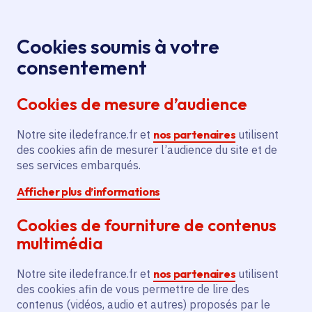
Panneau de gestion des cookies
Aller au menu
Aller au contenu principal
Aller au pied de page
Menu
Je re
Cookies soumis à votre
Offres d'emploi et de stage de la
Accueil
consentement
Région Île-de-France
Cookies de mesure d’audience
Notre site iledefrance.fr et
nos partenaires
utilisent
Offres d'emploi et de
des cookies afin de mesurer l’audience du site et de
ses services embarqués.
stage de la Région Île-
Afficher plus d’informations
de-France
Cookies de fourniture de contenus
multimédia
Partager
Notre site iledefrance.fr et
nos partenaires
utilisent
des cookies afin de vous permettre de lire des
contenus (vidéos, audio et autres) proposés par le