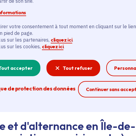
tir de son site.
informations
d'emploi au siège de la Région ou dans les lycées, ava
irer votre consentement à tout moment en cliquant sur le lien
eant nos agents Ambassadeurs.
Plus d'infos.
en pied de page.
lus sur les partenaires,
cliquez ici
.
lus sur les cookies,
cliquez ici
.
problème technique ?
sistance technique, écrivez-nous en utilisant
le formula
Tout accepter
Tout refuser
Personna
que de protection des données
Ferme la modal
Continuer sans accep
e et d'alternance en Île-de