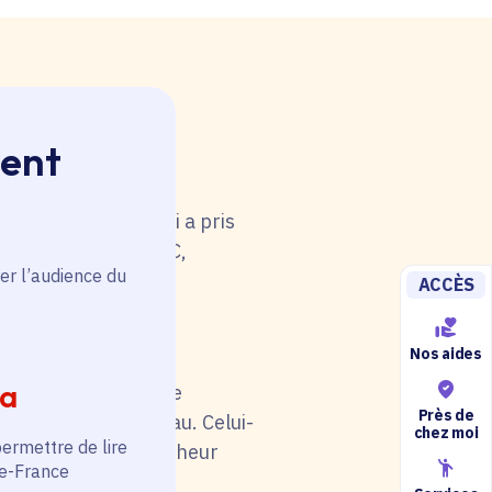
ment
 rouge. Une anomalie
u tableau. Celui-ci a pris
i de catégorie A/B/C,
er l’audience du
5).
ACCÈS
Nos aides
ia
il soit en rouge. Une
Près de
au niveau du tableau. Celui-
chez moi
permettre de lire
otre situation (chercheur
de-France