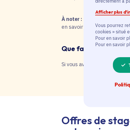
directement à par
Afficher plus d’
À noter :
pour une recherche 
Vous pourrez ret
en savoir plus en interrog
cookies » situé 
Pour en savoir p
Pour en savoir p
Que faire en cas de 
Si vous avez besoin d'une as
Politi
Offres de stag