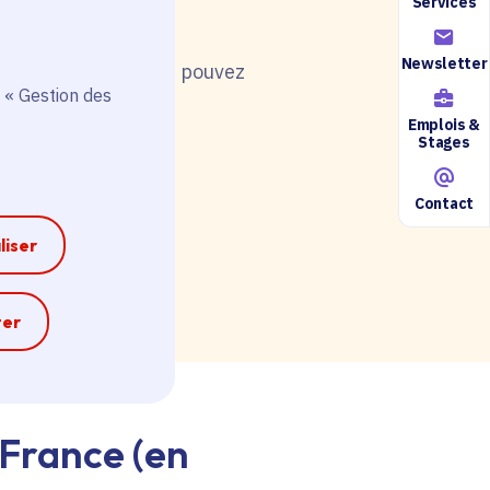
Services
Newsletter
nt de postuler, vous pouvez
 « Gestion des
Emplois &
Stages
Contact
ire accessible ici.
liser
e
ter
-France (en