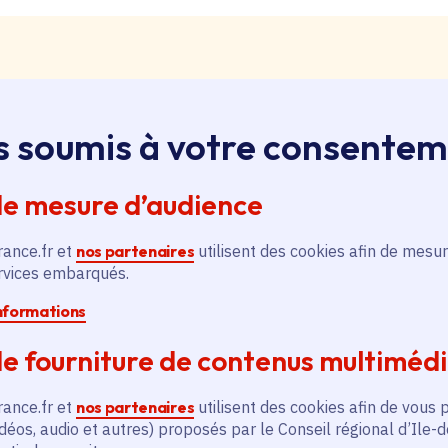
s soumis à votre consente
loi, apprentissage, stage
ssus sur le bouton « Liste d'offres » pour qu'il soit en
de mesure d’audience
ntez aussitôt en haut de page. Redescendez au niveau d
pouvez alors faire une recherche par catégorie (emplo
rance.fr et
nos partenaires
utilisent des cookies afin de mesur
é, filière et département (75, 77, 78, 91, 92, 93, 94, 9
ervices embarqués.
informations
pontanée
e fourniture de contenus multiméd
essus sur le bouton « Candidature spontanée » pour qu'
 vous remontez aussitôt en haut de page. Redescendez 
rance.fr et
nos partenaires
utilisent des cookies afin de vous 
ix. Vous pouvez alors sélectionner siège ou lycées et v
déos, audio et autres) proposés par le Conseil régional d’Ile-
tion publique ou non, apprenti, stagiaire) et candidatez.