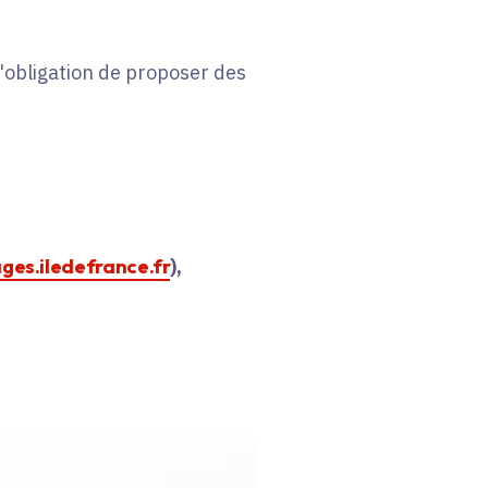
 l'obligation de proposer des
ages.iledefrance.fr
),