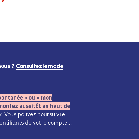
ssous ?
Consultez le mode
 spontanée » ou « mon
montez aussitôt en haut de
x. Vous pouvez poursuivre
ntifiants de votre compte...