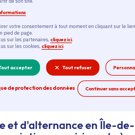
tir de son site.
informations
d'emploi au siège de la Région ou dans les lycées, ava
irer votre consentement à tout moment en cliquant sur le lien
eant nos agents Ambassadeurs.
Plus d'infos.
en pied de page.
lus sur les partenaires,
cliquez ici
.
lus sur les cookies,
cliquez ici
.
problème technique ?
sistance technique, écrivez-nous en utilisant
le formula
Tout accepter
Tout refuser
Personna
que de protection des données
Ferme la modal
Continuer sans accep
e et d'alternance en Île-de