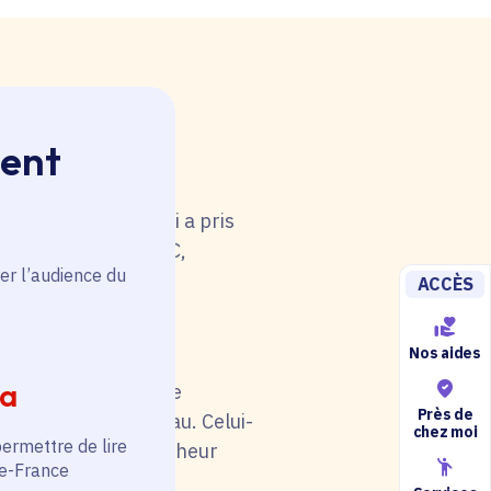
ment
 rouge. Une anomalie
u tableau. Celui-ci a pris
i de catégorie A/B/C,
er l’audience du
5).
ACCÈS
Nos aides
ia
il soit en rouge. Une
Près de
au niveau du tableau. Celui-
chez moi
permettre de lire
otre situation (chercheur
de-France