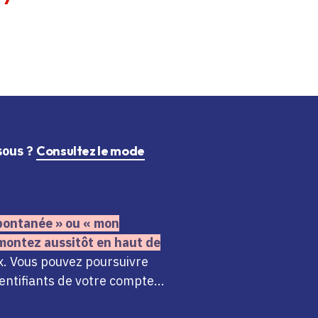
ssous ?
Consultez le mode
 spontanée » ou « mon
montez aussitôt en haut de
x. Vous pouvez poursuivre
ntifiants de votre compte...