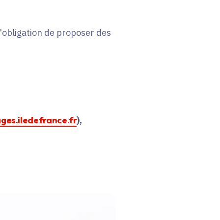
 l'obligation de proposer des
ages.iledefrance.fr
),