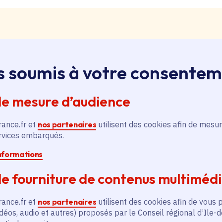
s soumis à votre consente
loi, apprentissage, stage
ssus sur le bouton « Liste d'offres » pour qu'il soit en
de mesure d’audience
ntez aussitôt en haut de page. Redescendez au niveau d
pouvez alors faire une recherche par catégorie (emplo
rance.fr et
nos partenaires
utilisent des cookies afin de mesur
é, filière et département (75, 77, 78, 91, 92, 93, 94, 9
ervices embarqués.
informations
pontanée
e fourniture de contenus multiméd
essus sur le bouton « Candidature spontanée » pour qu'
 vous remontez aussitôt en haut de page. Redescendez 
rance.fr et
nos partenaires
utilisent des cookies afin de vous 
ix. Vous pouvez alors sélectionner siège ou lycées et v
déos, audio et autres) proposés par le Conseil régional d’Ile-
tion publique ou non, apprenti, stagiaire) et candidatez.