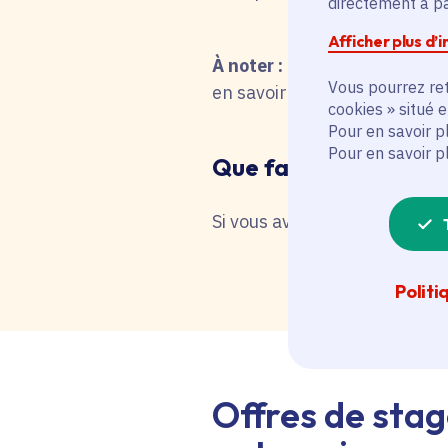
directement à par
Afficher plus d’
À noter :
pour une recherche 
Vous pourrez ret
en savoir plus en interrog
cookies » situé 
Pour en savoir p
Pour en savoir p
Que faire en cas de 
Si vous avez besoin d'une as
Politi
Offres de stag