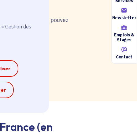
Services
Newsletter
nt de postuler, vous pouvez
 « Gestion des
Emplois &
Stages
Contact
ire accessible ici.
liser
e
ter
-France (en