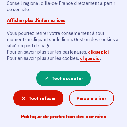
Partager sur Facebook
Partager sur Twitter
Partager sur Linkedin
Copier dans le presse-papier
Conseil régional d’Ile-de-France directement à partir
de son site.
Afficher plus d’informations
Vous pourrez retirer votre consentement à tout
moment en cliquant sur le lien « Gestion des cookies »
Vous recherchez un emploi dans
situé en pied de page.
l'informatique, la communication, le
Pour en savoir plus sur les partenaires,
cliquez ici
.
Pour en savoir plus sur les cookies,
cliquez ici
.
marketing, la comptabilité... ? Un poste
de cuisinier ou d'agent d'entretien ?
Tout accepter
Consultez toutes les offres d'emploi, de
stage et d'alternance proposées dans les
Tout refuser
Personnaliser
services de la Région Île-de-France et ses
lycées. Si besoin, envoyez une
Politique de protection des données
candidature spontanée.