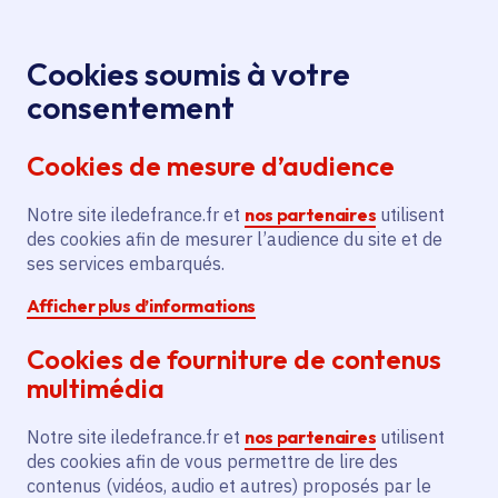
Panneau de gestion des cookies
Aller au menu
Aller au contenu principal
Aller au pied de page
Menu
Je re
Cookies soumis à votre
Offres d'emploi et de stage de la
Accueil
consentement
Région Île-de-France
Cookies de mesure d’audience
Notre site iledefrance.fr et
nos partenaires
utilisent
Offres d'emploi et de
des cookies afin de mesurer l’audience du site et de
ses services embarqués.
stage de la Région Île-
Afficher plus d’informations
de-France
Cookies de fourniture de contenus
multimédia
Partager
Notre site iledefrance.fr et
nos partenaires
utilisent
des cookies afin de vous permettre de lire des
contenus (vidéos, audio et autres) proposés par le