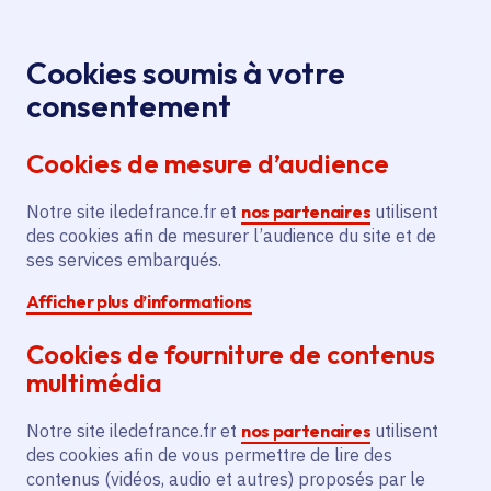
Panneau de gestion des cookies
Aller au menu
Aller au contenu principal
Aller au pied de page
Menu
Je re
Cookies soumis à votre
Offres d'emploi et de stage de la
Accueil
consentement
Région Île-de-France
Cookies de mesure d’audience
Notre site iledefrance.fr et
nos partenaires
utilisent
Offres d'emploi et de
des cookies afin de mesurer l’audience du site et de
ses services embarqués.
stage de la Région Île-
Afficher plus d’informations
de-France
Cookies de fourniture de contenus
multimédia
Partager
Notre site iledefrance.fr et
nos partenaires
utilisent
des cookies afin de vous permettre de lire des
contenus (vidéos, audio et autres) proposés par le