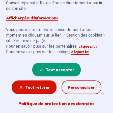
Partager sur Facebook
Partager sur Twitter
Partager sur Linkedin
Copier dans le presse-papier
Conseil régional d’Ile-de-France directement à partir
de son site.
Afficher plus d’informations
Vous pourrez retirer votre consentement à tout
moment en cliquant sur le lien « Gestion des cookies »
Vous recherchez un emploi dans
situé en pied de page.
l'informatique, la communication, le
Pour en savoir plus sur les partenaires,
cliquez ici
.
Pour en savoir plus sur les cookies,
cliquez ici
.
marketing, la comptabilité... ? Un poste
de cuisinier ou d'agent d'entretien ?
Tout accepter
Consultez toutes les offres d'emploi, de
stage et d'alternance proposées dans les
Tout refuser
Personnaliser
services de la Région Île-de-France et ses
lycées. Si besoin, envoyez une
Politique de protection des données
candidature spontanée.