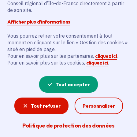
Partager sur Facebook
Partager sur Twitter
Partager sur Linkedin
Copier dans le presse-papier
Conseil régional d’Ile-de-France directement à partir
de son site.
Afficher plus d’informations
Vous pourrez retirer votre consentement à tout
moment en cliquant sur le lien « Gestion des cookies »
Vous recherchez un emploi dans
situé en pied de page.
l'informatique, la communication, le
Pour en savoir plus sur les partenaires,
cliquez ici
.
Pour en savoir plus sur les cookies,
cliquez ici
.
marketing, la comptabilité... ? Un poste
de cuisinier ou d'agent d'entretien ?
Tout accepter
Consultez toutes les offres d'emploi, de
stage et d'alternance proposées dans les
Tout refuser
Personnaliser
services de la Région Île-de-France et ses
lycées. Si besoin, envoyez une
Politique de protection des données
candidature spontanée.