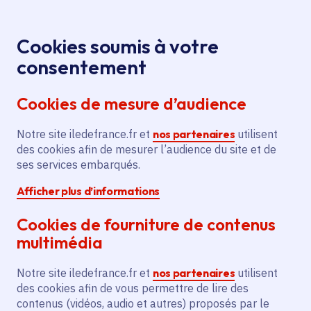
Panneau de gestion des cookies
Aller au menu
Aller au contenu principal
Aller au pied de page
Menu
Je re
Cookies soumis à votre
Offres d'emploi et de stage de la
Accueil
consentement
Région Île-de-France
Cookies de mesure d’audience
Notre site iledefrance.fr et
nos partenaires
utilisent
Offres d'emploi et de
des cookies afin de mesurer l’audience du site et de
ses services embarqués.
stage de la Région Île-
Afficher plus d’informations
de-France
Cookies de fourniture de contenus
multimédia
Partager
Notre site iledefrance.fr et
nos partenaires
utilisent
des cookies afin de vous permettre de lire des
contenus (vidéos, audio et autres) proposés par le