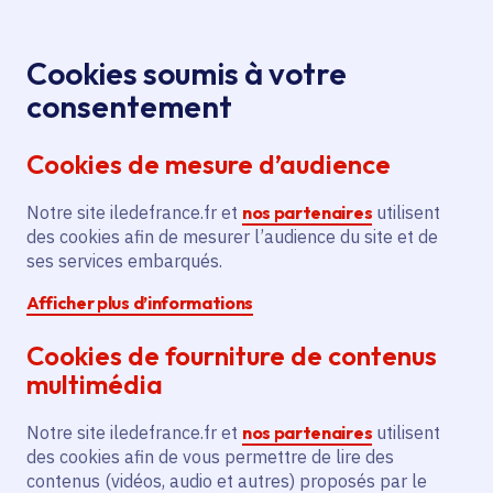
Panneau de gestion des cookies
Aller au menu
Aller au contenu principal
Aller au pied de page
Menu
Je re
Cookies soumis à votre
Offres d'emploi et de stage de la
Accueil
consentement
Région Île-de-France
Cookies de mesure d’audience
Notre site iledefrance.fr et
nos partenaires
utilisent
Offres d'emploi et de
des cookies afin de mesurer l’audience du site et de
ses services embarqués.
stage de la Région Île-
Afficher plus d’informations
de-France
Cookies de fourniture de contenus
multimédia
Partager
Notre site iledefrance.fr et
nos partenaires
utilisent
des cookies afin de vous permettre de lire des
contenus (vidéos, audio et autres) proposés par le