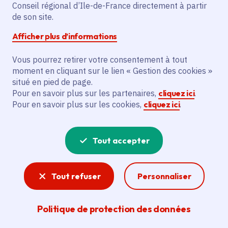
Partager sur Facebook
Partager sur Twitter
Partager sur Linkedin
Copier dans le presse-papier
Conseil régional d’Ile-de-France directement à partir
de son site.
Afficher plus d’informations
Vous pourrez retirer votre consentement à tout
moment en cliquant sur le lien « Gestion des cookies »
Vous recherchez un emploi dans
situé en pied de page.
l'informatique, la communication, le
Pour en savoir plus sur les partenaires,
cliquez ici
.
Pour en savoir plus sur les cookies,
cliquez ici
.
marketing, la comptabilité... ? Un poste
de cuisinier ou d'agent d'entretien ?
Tout accepter
Consultez toutes les offres d'emploi, de
stage et d'alternance proposées dans les
Tout refuser
Personnaliser
services de la Région Île-de-France et ses
lycées. Si besoin, envoyez une
Politique de protection des données
candidature spontanée.