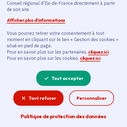
Partager sur Facebook
Partager sur Twitter
Partager sur Linkedin
Copier dans le presse-papier
Conseil régional d’Ile-de-France directement à partir
de son site.
Afficher plus d’informations
Vous pourrez retirer votre consentement à tout
moment en cliquant sur le lien « Gestion des cookies »
Vous recherchez un emploi dans
situé en pied de page.
l'informatique, la communication, le
Pour en savoir plus sur les partenaires,
cliquez ici
.
Pour en savoir plus sur les cookies,
cliquez ici
.
marketing, la comptabilité... ? Un poste
de cuisinier ou d'agent d'entretien ?
Tout accepter
Consultez toutes les offres d'emploi, de
stage et d'alternance proposées dans les
Tout refuser
Personnaliser
services de la Région Île-de-France et ses
lycées. Si besoin, envoyez une
Politique de protection des données
candidature spontanée.