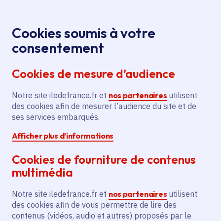
Panneau de gestion des cookies
Aller au menu
Aller au contenu principal
Aller au pied de page
Menu
Je re
Cookies soumis à votre
Offres d'emploi et de stage de la
Accueil
consentement
Région Île-de-France
Cookies de mesure d’audience
Notre site iledefrance.fr et
nos partenaires
utilisent
Offres d'emploi et de
des cookies afin de mesurer l’audience du site et de
ses services embarqués.
stage de la Région Île-
Afficher plus d’informations
de-France
Cookies de fourniture de contenus
multimédia
Partager
Notre site iledefrance.fr et
nos partenaires
utilisent
des cookies afin de vous permettre de lire des
contenus (vidéos, audio et autres) proposés par le