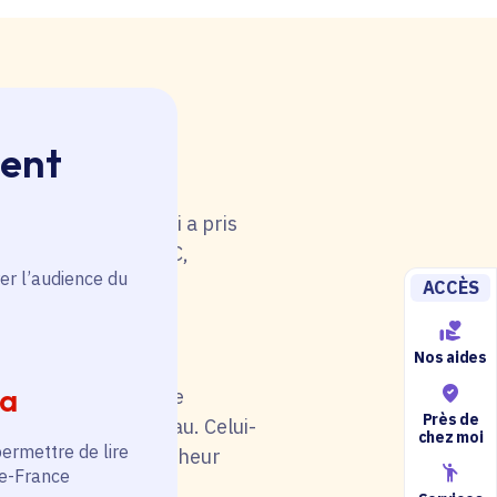
ment
 rouge. Une anomalie
u tableau. Celui-ci a pris
i de catégorie A/B/C,
er l’audience du
5).
ACCÈS
Nos aides
ia
il soit en rouge. Une
Près de
au niveau du tableau. Celui-
chez moi
permettre de lire
otre situation (chercheur
de-France