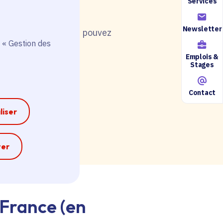
Services
Newsletter
nt de postuler, vous pouvez
 « Gestion des
Emplois &
Stages
Contact
ire accessible ici.
liser
e
ter
-France (en