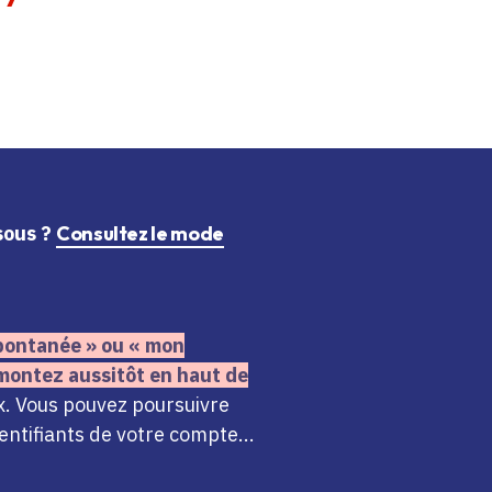
ssous ?
Consultez le mode
 spontanée » ou « mon
montez aussitôt en haut de
x. Vous pouvez poursuivre
ntifiants de votre compte...