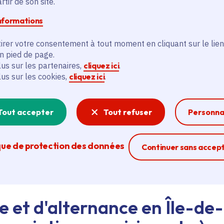
tir de son site.
informations
d'emploi au siège de la Région ou dans les lycées, ava
irer votre consentement à tout moment en cliquant sur le lien
eant nos agents Ambassadeurs.
Plus d'infos.
en pied de page.
lus sur les partenaires,
cliquez ici
.
lus sur les cookies,
cliquez ici
.
problème technique ?
sistance technique, écrivez-nous en utilisant
le formula
Tout accepter
Tout refuser
Personna
que de protection des données
Ferme la modal
Continuer sans accep
e et d'alternance en Île-de