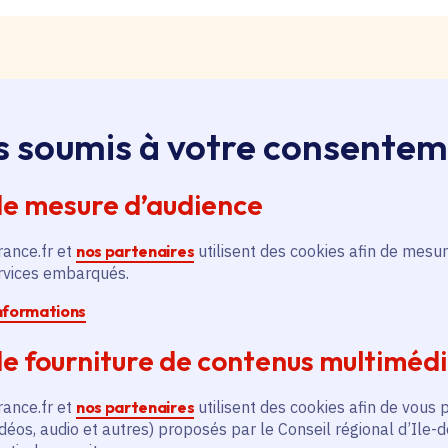
s soumis à votre consente
loi, apprentissage, stage
ssus sur le bouton « Liste d'offres » pour qu'il soit en
de mesure d’audience
ntez aussitôt en haut de page. Redescendez au niveau d
pouvez alors faire une recherche par catégorie (emplo
rance.fr et
nos partenaires
utilisent des cookies afin de mesur
é, filière et département (75, 77, 78, 91, 92, 93, 94, 9
ervices embarqués.
informations
pontanée
e fourniture de contenus multiméd
essus sur le bouton « Candidature spontanée » pour qu'
 vous remontez aussitôt en haut de page. Redescendez 
rance.fr et
nos partenaires
utilisent des cookies afin de vous 
ix. Vous pouvez alors sélectionner siège ou lycées et v
déos, audio et autres) proposés par le Conseil régional d’Ile-
tion publique ou non, apprenti, stagiaire) et candidatez.