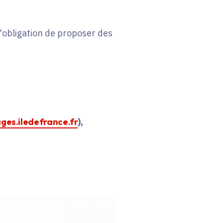
 l'obligation de proposer des
ages.iledefrance.fr
),