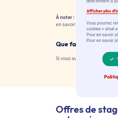
directement à par
Afficher plus d’
À noter :
pour une recherche 
Vous pourrez ret
en savoir plus en interrog
cookies » situé 
Pour en savoir p
Pour en savoir p
Que faire en cas de 
Si vous avez besoin d'une as
Politi
Offres de stag