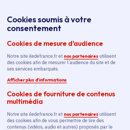
Panneau de gestion des cookies
Aller au menu
Aller au contenu principal
Aller au pied de page
Menu
Je re
Cookies soumis à votre
Oops, something went wrong. Check your browser's developer 
Offres d'emploi et de stage de la
Accueil
consentement
Région Île-de-France
Cookies de mesure d’audience
Oops, something went wrong. Check your browser's
developer console for more details.
Notre site iledefrance.fr et
nos partenaires
utilisent
des cookies afin de mesurer l’audience du site et de
Offres d'emploi et de
ses services embarqués.
Afficher plus d’informations
stage de la Région Île-
Cookies de fourniture de contenus
de-France
multimédia
Notre site iledefrance.fr et
nos partenaires
utilisent
des cookies afin de vous permettre de lire des
Partager
contenus (vidéos, audio et autres) proposés par le