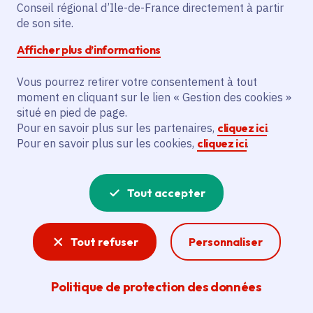
Conseil régional d’Ile-de-France directement à partir
de son site.
Partager sur Facebook
Partager sur Twitter
Partager sur Linkedin
Copier dans le presse-papier
Afficher plus d’informations
Vous pourrez retirer votre consentement à tout
moment en cliquant sur le lien « Gestion des cookies »
situé en pied de page.
Vous recherchez un emploi dans
Pour en savoir plus sur les partenaires,
cliquez ici
.
Pour en savoir plus sur les cookies,
cliquez ici
.
l'informatique, la communication, le
marketing, la comptabilité... ? Un poste
Tout accepter
de cuisinier ou d'agent d'entretien ?
Consultez toutes les offres d'emploi, de
Tout refuser
Personnaliser
stage et d'alternance proposées dans les
services de la Région Île-de-France et ses
Politique de protection des données
lycées. Si besoin, envoyez une