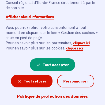
Partager sur Facebook
Partager sur Twitter
Partager sur Linkedin
Copier dans le presse-papier
Conseil régional d’Ile-de-France directement à partir
de son site.
Afficher plus d’informations
Vous pourrez retirer votre consentement à tout
moment en cliquant sur le lien « Gestion des cookies »
Vous recherchez un emploi dans
situé en pied de page.
l'informatique, la communication, le
Pour en savoir plus sur les partenaires,
cliquez ici
.
Pour en savoir plus sur les cookies,
cliquez ici
.
marketing, la comptabilité... ? Un poste
de cuisinier ou d'agent d'entretien ?
Tout accepter
Consultez toutes les offres d'emploi, de
stage et d'alternance proposées dans les
Tout refuser
Personnaliser
services de la Région Île-de-France et ses
lycées. Si besoin, envoyez une
Politique de protection des données
candidature spontanée.