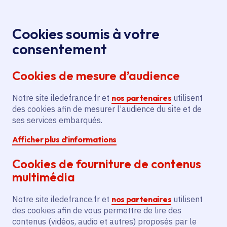
Panneau de gestion des cookies
Aller au menu
Aller au contenu principal
Aller au pied de page
Menu
Je re
Cookies soumis à votre
Offres d'emploi et de stage de la
Accueil
consentement
Région Île-de-France
Cookies de mesure d’audience
Notre site iledefrance.fr et
nos partenaires
utilisent
Offres d'emploi et de
des cookies afin de mesurer l’audience du site et de
ses services embarqués.
stage de la Région Île-
Afficher plus d’informations
de-France
Cookies de fourniture de contenus
multimédia
Partager
Notre site iledefrance.fr et
nos partenaires
utilisent
des cookies afin de vous permettre de lire des
contenus (vidéos, audio et autres) proposés par le