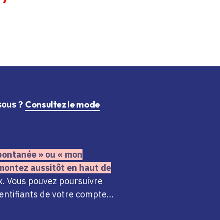
ssous ?
Consultez le mode
 spontanée » ou « mon
montez aussitôt en haut de
x. Vous pouvez poursuivre
ntifiants de votre compte...