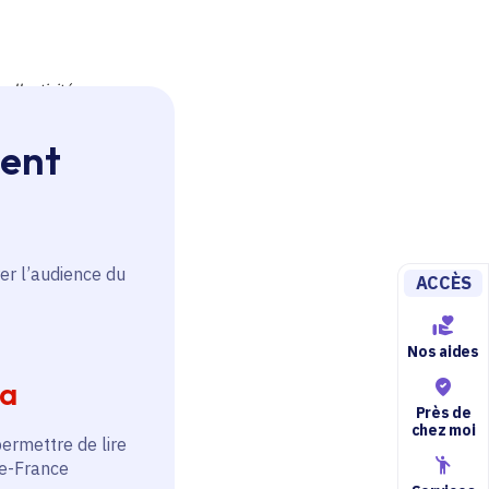
ment
er l’audience du
ACCÈS
Nos aides
ia
Près de
chez moi
permettre de lire
de-France