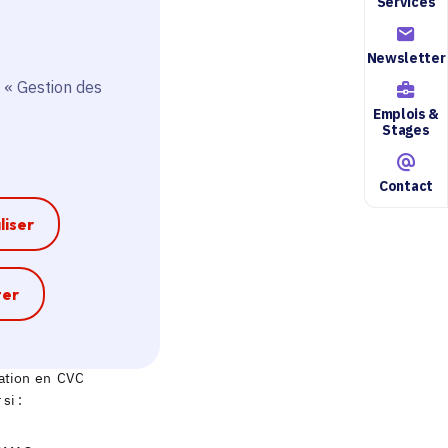
Services
Newsletter
 « Gestion des
Emplois &
Stages
Contact
liser
e
ter