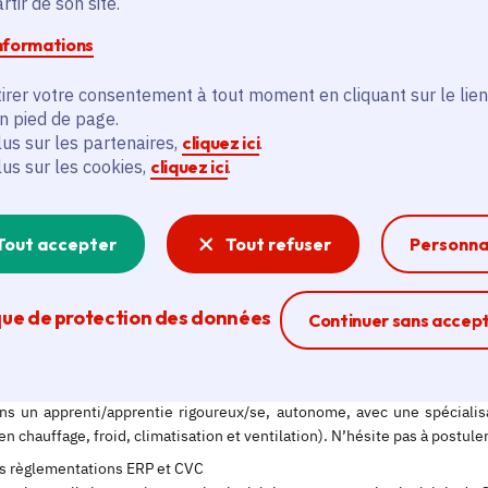
tir de son site.
informations
irer votre consentement à tout moment en cliquant sur le lien
en pied de page.
lus sur les partenaires,
cliquez ici
.
lus sur les cookies,
cliquez ici
.
Tout accepter
Tout refuser
Personna
que de protection des données
Ferme la modal
Continuer sans accep