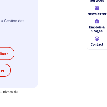
Services
Newsletter
 « Gestion des
Emplois &
Stages
Contact
liser
e
ter