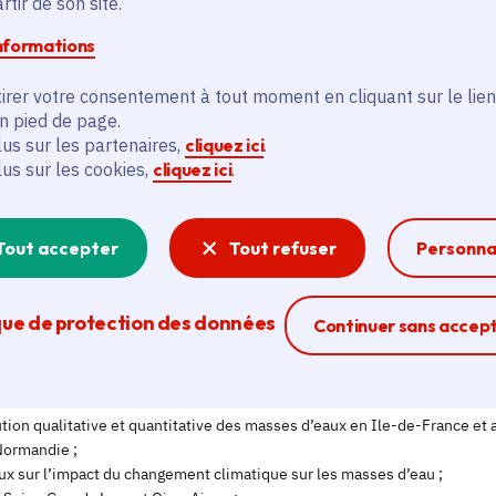
tir de son site.
informations
irer votre consentement à tout moment en cliquant sur le lien
en pied de page.
lus sur les partenaires,
cliquez ici
.
lus sur les cookies,
cliquez ici
.
Tout accepter
Tout refuser
Personna
que de protection des données
Ferme la modal
Continuer sans accep