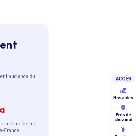
ment
er l’audience du
ACCÈS
Nos aides
ia
Près de
chez moi
permettre de lire
de-France