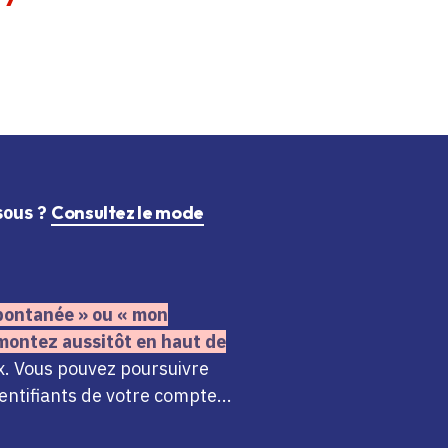
ssous ?
Consultez le mode
 spontanée » ou « mon
montez aussitôt en haut de
x. Vous pouvez poursuivre
ntifiants de votre compte...