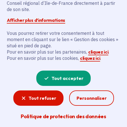
Partager sur Facebook
Partager sur Twitter
Partager sur Linkedin
Copier dans le presse-papier
Conseil régional d’Ile-de-France directement à partir
de son site.
Afficher plus d’informations
Vous pourrez retirer votre consentement à tout
moment en cliquant sur le lien « Gestion des cookies »
Vous recherchez un emploi dans
situé en pied de page.
l'informatique, la communication, le
Pour en savoir plus sur les partenaires,
cliquez ici
.
Pour en savoir plus sur les cookies,
cliquez ici
.
marketing, la comptabilité... ? Un poste
de cuisinier ou d'agent d'entretien ?
Tout accepter
Consultez toutes les offres d'emploi, de
stage et d'alternance proposées dans les
Tout refuser
Personnaliser
services de la Région Île-de-France et ses
lycées. Si besoin, envoyez une
Politique de protection des données
candidature spontanée.