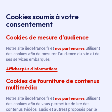
Panneau de gestion des cookies
Aller au menu
Aller au contenu principal
Aller au pied de page
Menu
Je re
Cookies soumis à votre
Offres d'emploi et de stage de la
Accueil
consentement
Région Île-de-France
Cookies de mesure d’audience
Notre site iledefrance.fr et
nos partenaires
utilisent
Offres d'emploi et de
des cookies afin de mesurer l’audience du site et de
ses services embarqués.
stage de la Région Île-
Afficher plus d’informations
de-France
Cookies de fourniture de contenus
multimédia
Partager
Notre site iledefrance.fr et
nos partenaires
utilisent
des cookies afin de vous permettre de lire des
contenus (vidéos, audio et autres) proposés par le