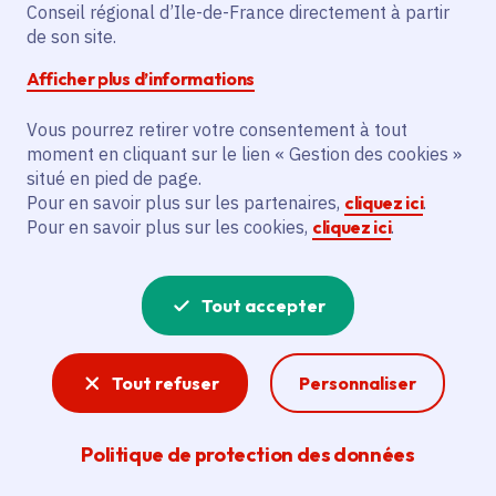
Partager sur Facebook
Partager sur Twitter
Partager sur Linkedin
Copier dans le presse-papier
Conseil régional d’Ile-de-France directement à partir
de son site.
Afficher plus d’informations
Vous pourrez retirer votre consentement à tout
moment en cliquant sur le lien « Gestion des cookies »
Vous recherchez un emploi dans
situé en pied de page.
l'informatique, la communication, le
Pour en savoir plus sur les partenaires,
cliquez ici
.
Pour en savoir plus sur les cookies,
cliquez ici
.
marketing, la comptabilité... ? Un poste
de cuisinier ou d'agent d'entretien ?
Tout accepter
Consultez toutes les offres d'emploi, de
stage et d'alternance proposées dans les
Tout refuser
Personnaliser
services de la Région Île-de-France et ses
lycées. Si besoin, envoyez une
Politique de protection des données
candidature spontanée.