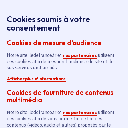
Panneau de gestion des cookies
Aller au menu
Aller au contenu principal
Aller au pied de page
Menu
Je re
Cookies soumis à votre
Offres d'emploi et de stage de la
Accueil
consentement
Région Île-de-France
Cookies de mesure d’audience
Notre site iledefrance.fr et
nos partenaires
utilisent
Offres d'emploi et de
des cookies afin de mesurer l’audience du site et de
ses services embarqués.
stage de la Région Île-
Afficher plus d’informations
de-France
Cookies de fourniture de contenus
multimédia
Partager
Notre site iledefrance.fr et
nos partenaires
utilisent
des cookies afin de vous permettre de lire des
contenus (vidéos, audio et autres) proposés par le