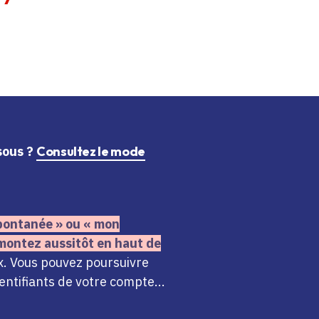
ssous ?
Consultez le mode
 spontanée » ou « mon
montez aussitôt en haut de
x. Vous pouvez poursuivre
ntifiants de votre compte...