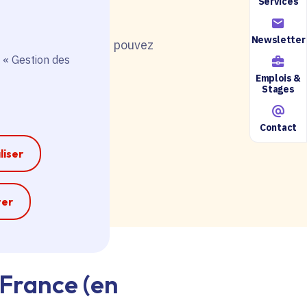
Services
Newsletter
nt de postuler, vous pouvez
 « Gestion des
Emplois &
Stages
Contact
ire accessible ici.
liser
e
ter
-France (en