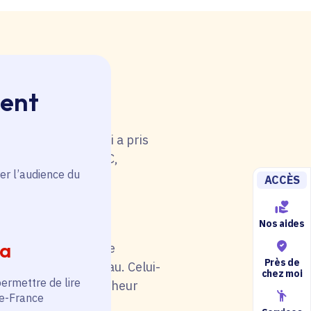
ment
 rouge. Une anomalie
u tableau. Celui-ci a pris
i de catégorie A/B/C,
er l’audience du
5).
ACCÈS
Nos aides
ia
il soit en rouge. Une
Près de
au niveau du tableau. Celui-
chez moi
permettre de lire
otre situation (chercheur
de-France