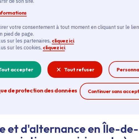
tir de son site.
informations
d'emploi au siège de la Région ou dans les lycées, ava
irer votre consentement à tout moment en cliquant sur le lien
eant nos agents Ambassadeurs.
Plus d'infos.
en pied de page.
lus sur les partenaires,
cliquez ici
.
lus sur les cookies,
cliquez ici
.
problème technique ?
sistance technique, écrivez-nous en utilisant
le formula
Tout accepter
Tout refuser
Personna
que de protection des données
Ferme la modal
Continuer sans accep
e et d'alternance en Île-de