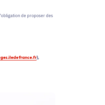
 l'obligation de proposer des
ages.iledefrance.fr
),