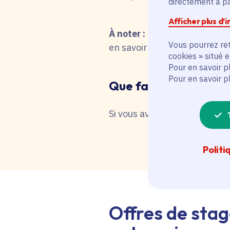
directement à par
Afficher plus d’
À noter :
pour une recherche 
Vous pourrez ret
en savoir plus en interrog
cookies » situé 
Pour en savoir p
Pour en savoir p
Que faire en cas de 
Si vous avez besoin d'une as
Politi
Offres de stag