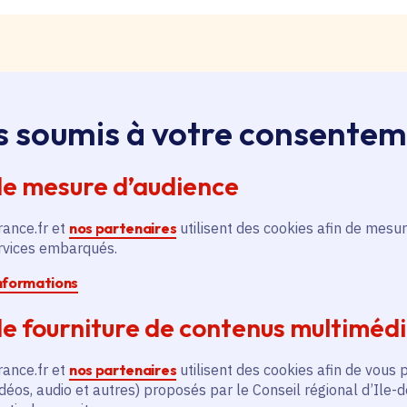
s soumis à votre consente
loi, apprentissage, stage
ssus sur le bouton « Liste d'offres » pour qu'il soit en
de mesure d’audience
ntez aussitôt en haut de page. Redescendez au niveau d
pouvez alors faire une recherche par catégorie (emplo
rance.fr et
nos partenaires
utilisent des cookies afin de mesur
é, filière et département (75, 77, 78, 91, 92, 93, 94, 9
ervices embarqués.
informations
pontanée
e fourniture de contenus multiméd
essus sur le bouton « Candidature spontanée » pour qu'
 vous remontez aussitôt en haut de page. Redescendez 
rance.fr et
nos partenaires
utilisent des cookies afin de vous 
ix. Vous pouvez alors sélectionner siège ou lycées et v
déos, audio et autres) proposés par le Conseil régional d’Ile-
tion publique ou non, apprenti, stagiaire) et candidatez.