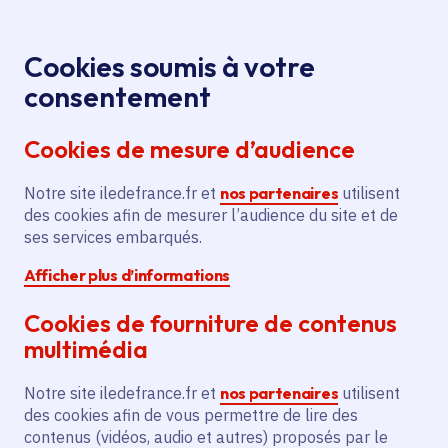
Panneau de gestion des cookies
Aller au menu
Aller au contenu principal
Aller au pied de page
Menu
Je re
Cookies soumis à votre
Offres d'emploi et de stage de la
Accueil
consentement
Région Île-de-France
Cookies de mesure d’audience
Notre site iledefrance.fr et
nos partenaires
utilisent
Offres d'emploi et de
des cookies afin de mesurer l’audience du site et de
ses services embarqués.
stage de la Région Île-
Afficher plus d’informations
de-France
Cookies de fourniture de contenus
multimédia
Partager
Notre site iledefrance.fr et
nos partenaires
utilisent
des cookies afin de vous permettre de lire des
contenus (vidéos, audio et autres) proposés par le