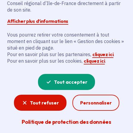
Partager sur Facebook
Partager sur Twitter
Partager sur Linkedin
Copier dans le presse-papier
Conseil régional d’Ile-de-France directement à partir
de son site.
Afficher plus d’informations
Vous pourrez retirer votre consentement à tout
moment en cliquant sur le lien « Gestion des cookies »
Vous recherchez un emploi dans
situé en pied de page.
l'informatique, la communication, le
Pour en savoir plus sur les partenaires,
cliquez ici
.
Pour en savoir plus sur les cookies,
cliquez ici
.
marketing, la comptabilité... ? Un poste
de cuisinier ou d'agent d'entretien ?
Tout accepter
Consultez toutes les offres d'emploi, de
stage et d'alternance proposées dans les
Tout refuser
Personnaliser
services de la Région Île-de-France et ses
lycées. Si besoin, envoyez une
Politique de protection des données
candidature spontanée.