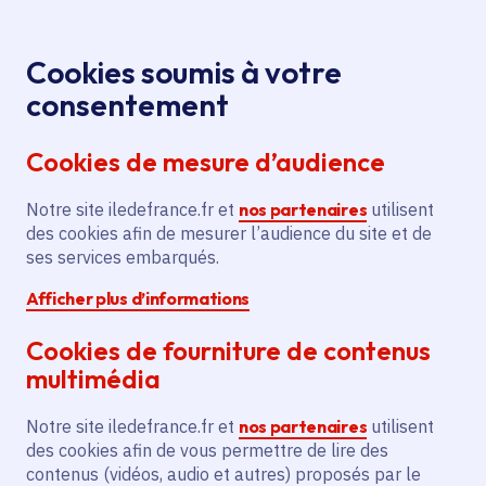
Panneau de gestion des cookies
Aller au menu
Aller au contenu principal
Aller au pied de page
Menu
Je re
Cookies soumis à votre
Offres d'emploi et de stage de la
Accueil
consentement
Région Île-de-France
Cookies de mesure d’audience
Notre site iledefrance.fr et
nos partenaires
utilisent
Offres d'emploi et de
des cookies afin de mesurer l’audience du site et de
ses services embarqués.
stage de la Région Île-
Afficher plus d’informations
de-France
Cookies de fourniture de contenus
multimédia
Partager
Notre site iledefrance.fr et
nos partenaires
utilisent
des cookies afin de vous permettre de lire des
contenus (vidéos, audio et autres) proposés par le