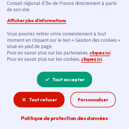
Partager sur Facebook
Partager sur Twitter
Partager sur Linkedin
Copier dans le presse-papier
Conseil régional d’Ile-de-France directement à partir
de son site.
Afficher plus d’informations
Vous pourrez retirer votre consentement à tout
moment en cliquant sur le lien « Gestion des cookies »
Vous recherchez un emploi dans
situé en pied de page.
l'informatique, la communication, le
Pour en savoir plus sur les partenaires,
cliquez ici
.
Pour en savoir plus sur les cookies,
cliquez ici
.
marketing, la comptabilité... ? Un poste
de cuisinier ou d'agent d'entretien ?
Tout accepter
Consultez toutes les offres d'emploi, de
stage et d'alternance proposées dans les
Tout refuser
Personnaliser
services de la Région Île-de-France et ses
lycées. Si besoin, envoyez une
Politique de protection des données
candidature spontanée.