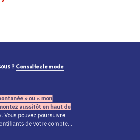
ssous ?
Consultez le mode
 spontanée » ou « mon
montez aussitôt en haut de
x. Vous pouvez poursuivre
ntifiants de votre compte...