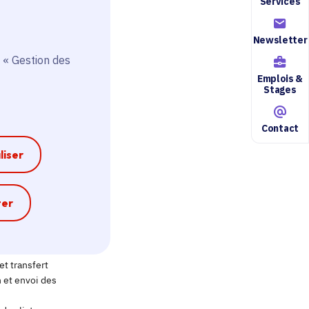
Services
Newsletter
 « Gestion des
Emplois &
Stages
Contact
liser
e
ter