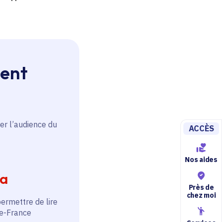
ment
er l’audience du
ACCÈS
Nos aides
ia
Près de
chez moi
permettre de lire
de-France