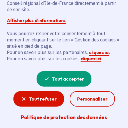
Partager sur Facebook
Partager sur Twitter
Partager sur Linkedin
Copier dans le presse-papier
Conseil régional d’Ile-de-France directement à partir
de son site.
Afficher plus d’informations
Vous pourrez retirer votre consentement à tout
moment en cliquant sur le lien « Gestion des cookies »
Vous recherchez un emploi dans
situé en pied de page.
l'informatique, la communication, le
Pour en savoir plus sur les partenaires,
cliquez ici
.
Pour en savoir plus sur les cookies,
cliquez ici
.
marketing, la comptabilité... ? Un poste
de cuisinier ou d'agent d'entretien ?
Tout accepter
Consultez toutes les offres d'emploi, de
stage et d'alternance proposées dans les
Tout refuser
Personnaliser
services de la Région Île-de-France et ses
lycées. Si besoin, envoyez une
Politique de protection des données
candidature spontanée.