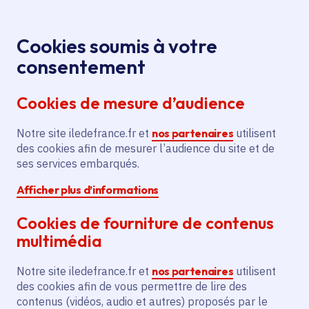
Panneau de gestion des cookies
Aller au menu
Aller au contenu principal
Aller au pied de page
Menu
Je re
Cookies soumis à votre
Offres d'emploi et de stage de la
Accueil
consentement
Région Île-de-France
Cookies de mesure d’audience
Notre site iledefrance.fr et
nos partenaires
utilisent
Offres d'emploi et de
des cookies afin de mesurer l’audience du site et de
ses services embarqués.
stage de la Région Île-
Afficher plus d’informations
de-France
Cookies de fourniture de contenus
multimédia
Partager
Notre site iledefrance.fr et
nos partenaires
utilisent
des cookies afin de vous permettre de lire des
contenus (vidéos, audio et autres) proposés par le