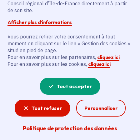
Partager sur Facebook
Partager sur Twitter
Partager sur Linkedin
Copier dans le presse-papier
Conseil régional d’Ile-de-France directement à partir
de son site.
Afficher plus d’informations
Vous pourrez retirer votre consentement à tout
moment en cliquant sur le lien « Gestion des cookies »
Vous recherchez un emploi dans
situé en pied de page.
l'informatique, la communication, le
Pour en savoir plus sur les partenaires,
cliquez ici
.
Pour en savoir plus sur les cookies,
cliquez ici
.
marketing, la comptabilité... ? Un poste
de cuisinier ou d'agent d'entretien ?
Tout accepter
Consultez toutes les offres d'emploi, de
stage et d'alternance proposées dans les
Tout refuser
Personnaliser
services de la Région Île-de-France et ses
lycées. Si besoin, envoyez une
Politique de protection des données
candidature spontanée.