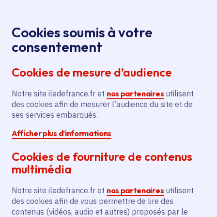
Panneau de gestion des cookies
Aller au menu
Aller au contenu principal
Aller au pied de page
Menu
Je re
Cookies soumis à votre
Offres d'emploi et de stage de la
Accueil
consentement
Région Île-de-France
Cookies de mesure d’audience
Notre site iledefrance.fr et
nos partenaires
utilisent
Offres d'emploi et de
des cookies afin de mesurer l’audience du site et de
ses services embarqués.
stage de la Région Île-
Afficher plus d’informations
de-France
Cookies de fourniture de contenus
multimédia
Partager
Notre site iledefrance.fr et
nos partenaires
utilisent
des cookies afin de vous permettre de lire des
contenus (vidéos, audio et autres) proposés par le