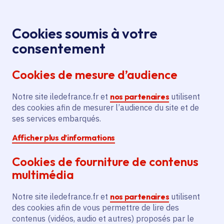
Panneau de gestion des cookies
Aller au menu
Aller au contenu principal
Aller au pied de page
Menu
Je re
Cookies soumis à votre
Offres d'emploi et de stage de la
Accueil
consentement
Région Île-de-France
Cookies de mesure d’audience
Notre site iledefrance.fr et
nos partenaires
utilisent
Offres d'emploi et de
des cookies afin de mesurer l’audience du site et de
ses services embarqués.
stage de la Région Île-
Afficher plus d’informations
de-France
Cookies de fourniture de contenus
multimédia
Partager
Notre site iledefrance.fr et
nos partenaires
utilisent
des cookies afin de vous permettre de lire des
contenus (vidéos, audio et autres) proposés par le