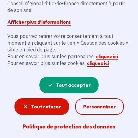
Partager sur Facebook
Partager sur Twitter
Partager sur Linkedin
Copier dans le presse-papier
Conseil régional d’Ile-de-France directement à partir
de son site.
Afficher plus d’informations
Vous pourrez retirer votre consentement à tout
moment en cliquant sur le lien « Gestion des cookies »
Vous recherchez un emploi dans
situé en pied de page.
l'informatique, la communication, le
Pour en savoir plus sur les partenaires,
cliquez ici
.
Pour en savoir plus sur les cookies,
cliquez ici
.
marketing, la comptabilité... ? Un poste
de cuisinier ou d'agent d'entretien ?
Tout accepter
Consultez toutes les offres d'emploi, de
stage et d'alternance proposées dans les
Tout refuser
Personnaliser
services de la Région Île-de-France et ses
lycées. Si besoin, envoyez une
Politique de protection des données
candidature spontanée.