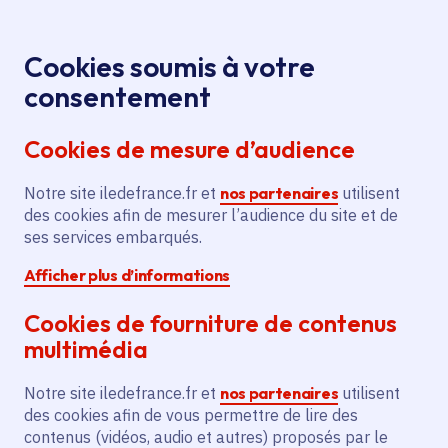
Panneau de gestion des cookies
Aller au menu
Aller au contenu principal
Aller au pied de page
Menu
Je re
Cookies soumis à votre
Offres d'emploi et de stage de la
Accueil
consentement
Région Île-de-France
Cookies de mesure d’audience
Notre site iledefrance.fr et
nos partenaires
utilisent
Offres d'emploi et de
des cookies afin de mesurer l’audience du site et de
ses services embarqués.
stage de la Région Île-
Afficher plus d’informations
de-France
Cookies de fourniture de contenus
multimédia
Partager
Notre site iledefrance.fr et
nos partenaires
utilisent
des cookies afin de vous permettre de lire des
contenus (vidéos, audio et autres) proposés par le