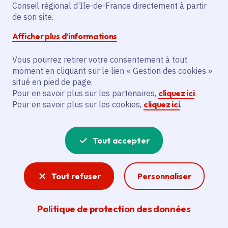
Partager sur Facebook
Partager sur Twitter
Partager sur Linkedin
Copier dans le presse-papier
Conseil régional d’Ile-de-France directement à partir
de son site.
Afficher plus d’informations
Vous pourrez retirer votre consentement à tout
moment en cliquant sur le lien « Gestion des cookies »
Vous recherchez un emploi dans
situé en pied de page.
l'informatique, la communication, le
Pour en savoir plus sur les partenaires,
cliquez ici
.
Pour en savoir plus sur les cookies,
cliquez ici
.
marketing, la comptabilité... ? Un poste
de cuisinier ou d'agent d'entretien ?
Tout accepter
Consultez toutes les offres d'emploi, de
stage et d'alternance proposées dans les
Tout refuser
Personnaliser
services de la Région Île-de-France et ses
lycées. Si besoin, envoyez une
Politique de protection des données
candidature spontanée.