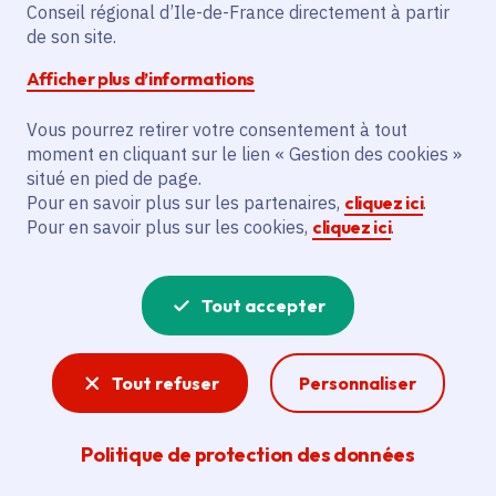
Partager sur Facebook
Partager sur Twitter
Partager sur Linkedin
Copier dans le presse-papier
Conseil régional d’Ile-de-France directement à partir
de son site.
Afficher plus d’informations
Vous pourrez retirer votre consentement à tout
moment en cliquant sur le lien « Gestion des cookies »
Vous recherchez un emploi dans
situé en pied de page.
l'informatique, la communication, le
Pour en savoir plus sur les partenaires,
cliquez ici
.
Pour en savoir plus sur les cookies,
cliquez ici
.
marketing, la comptabilité... ? Un poste
de cuisinier ou d'agent d'entretien ?
Tout accepter
Consultez toutes les offres d'emploi, de
stage et d'alternance proposées dans les
Tout refuser
Personnaliser
services de la Région Île-de-France et ses
lycées. Si besoin, envoyez une
Politique de protection des données
candidature spontanée.