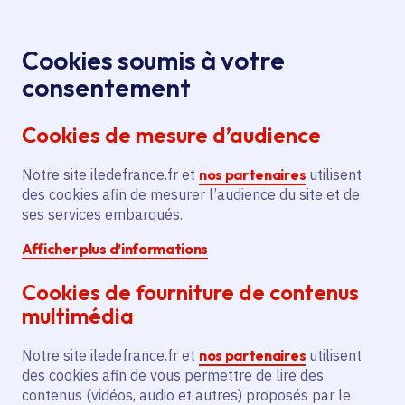
Panneau de gestion des cookies
Aller au menu
Aller au contenu principal
Aller au pied de page
Menu
Je re
Cookies soumis à votre
Offres d'emploi et de stage de la
Accueil
consentement
Région Île-de-France
Cookies de mesure d’audience
Notre site iledefrance.fr et
nos partenaires
utilisent
Offres d'emploi et de
des cookies afin de mesurer l’audience du site et de
ses services embarqués.
stage de la Région Île-
Afficher plus d’informations
de-France
Cookies de fourniture de contenus
multimédia
Partager
Notre site iledefrance.fr et
nos partenaires
utilisent
des cookies afin de vous permettre de lire des
contenus (vidéos, audio et autres) proposés par le