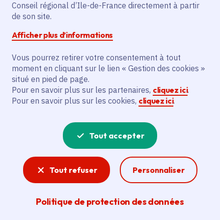
Partager sur Facebook
Partager sur Twitter
Partager sur Linkedin
Copier dans le presse-papier
Conseil régional d’Ile-de-France directement à partir
de son site.
Afficher plus d’informations
Vous pourrez retirer votre consentement à tout
moment en cliquant sur le lien « Gestion des cookies »
Vous recherchez un emploi dans
situé en pied de page.
l'informatique, la communication, le
Pour en savoir plus sur les partenaires,
cliquez ici
.
Pour en savoir plus sur les cookies,
cliquez ici
.
marketing, la comptabilité... ? Un poste
de cuisinier ou d'agent d'entretien ?
Tout accepter
Consultez toutes les offres d'emploi, de
stage et d'alternance proposées dans les
Tout refuser
Personnaliser
services de la Région Île-de-France et ses
lycées. Si besoin, envoyez une
Politique de protection des données
candidature spontanée.