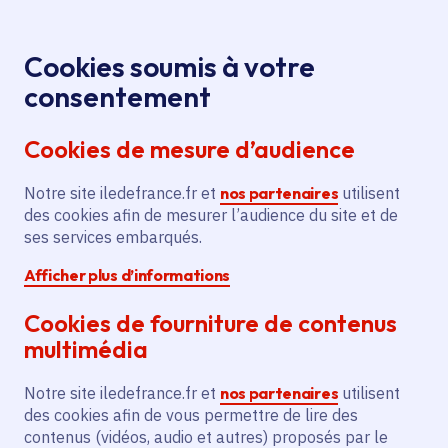
Panneau de gestion des cookies
Aller au menu
Aller au contenu principal
Aller au pied de page
Menu
Je re
Cookies soumis à votre
Offres d'emploi et de stage de la
Accueil
consentement
Région Île-de-France
Cookies de mesure d’audience
Notre site iledefrance.fr et
nos partenaires
utilisent
Offres d'emploi et de
des cookies afin de mesurer l’audience du site et de
ses services embarqués.
stage de la Région Île-
Afficher plus d’informations
de-France
Cookies de fourniture de contenus
multimédia
Partager
Notre site iledefrance.fr et
nos partenaires
utilisent
des cookies afin de vous permettre de lire des
contenus (vidéos, audio et autres) proposés par le